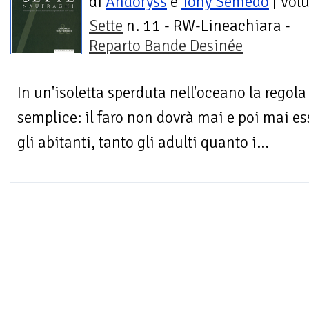
di
Andoryss
e
Tony Semedo
| Vol
Sette
n. 11 - RW-Lineachiara -
Reparto Bande Desinée
In un'isoletta sperduta nell'oceano la regol
semplice: il faro non dovrà mai e poi mai es
gli abitanti, tanto gli adulti quanto i...