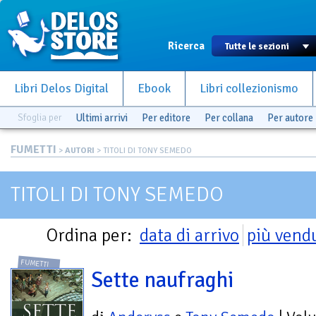
Ricerca
Libri Delos Digital
Ebook
Libri collezionismo
Sfoglia per
Ultimi arrivi
Per editore
Per collana
Per autore
FUMETTI
>
AUTORI
> TITOLI DI TONY SEMEDO
TITOLI DI TONY SEMEDO
Ordina per:
data di arrivo
più vend
FUMETTI
Sette naufraghi