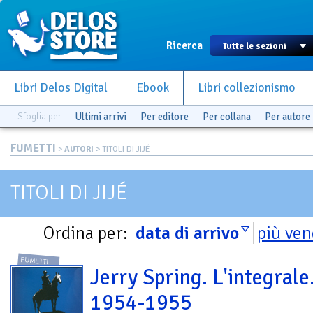
Ricerca
Libri Delos Digital
Ebook
Libri collezionismo
Sfoglia per
Ultimi arrivi
Per editore
Per collana
Per autore
FUMETTI
>
AUTORI
> TITOLI DI JIJÉ
TITOLI DI JIJÉ
Ordina per:
data di arrivo
più ven
FUMETTI
Jerry Spring. L'integrale
1954-1955