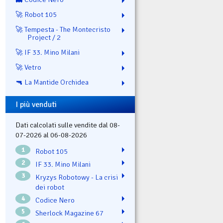
🚀 Robot 105
🚀 Tempesta - The Montecristo
Project / 2
🚀 IF 33. Mino Milani
🚀 Vetro
🔫 La Mantide Orchidea
I più venduti
Dati calcolati sulle vendite dal 08-
07-2026 al 06-08-2026
1
Robot 105
2
IF 33. Mino Milani
3
Kryzys Robotowy - La crisi
dei robot
4
Codice Nero
5
Sherlock Magazine 67