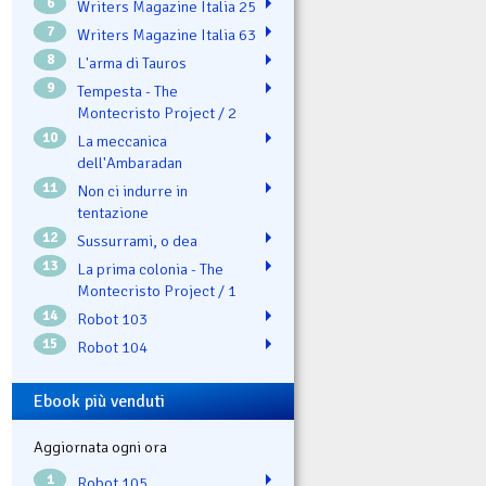
6
Writers Magazine Italia 25
7
Writers Magazine Italia 63
8
L'arma di Tauros
9
Tempesta - The
Montecristo Project / 2
10
La meccanica
dell'Ambaradan
11
Non ci indurre in
tentazione
12
Sussurrami, o dea
13
La prima colonia - The
Montecristo Project / 1
14
Robot 103
15
Robot 104
Ebook più venduti
Aggiornata ogni ora
1
Robot 105