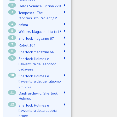
2
Delos Science Fiction 278
3
Tempesta - The
Montecristo Project / 2
4
ənima
5
Writers Magazine Italia 73
6
Sherlock magazine 67
7
Robot 104
8
Sherlock magazine 66
9
Sherlock Holmes e
l'avventura del secondo
cadavere
10
Sherlock Holmes e
l’avventura del gentiluomo
omicida
11
Dagli archivi di Sherlock
Holmes
12
Sherlock Holmes e
l’avventura della doppia
croce