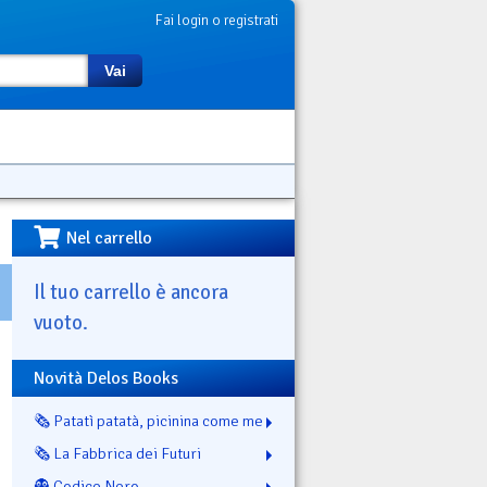
Fai login o registrati
Vai
Nel carrello
Il tuo carrello è ancora
vuoto.
Novità Delos Books
🗞️ Patatì patatà, picinina come me
🗞️ La Fabbrica dei Futuri
👻 Codice Nero