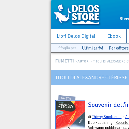
Rice
Libri Delos Digital
Ebook
Sfoglia per
Ultimi arrivi
Per editore
FUMETTI
>
AUTORI
> TITOLI DI ALEXANDRE 
TITOLI DI ALEXANDRE CLÉRISSE
FUMETTI
Souvenir dell'
di
Thierry Smolderen
e
Al
Bao Publishing -
Reparto
Volevamo pubblicare da a