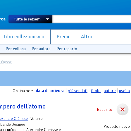
rca
Libri collezionismo
Premi
Altro
Per collana
Per autore
Per reparto
CLÉRISSE
Ordina per:
data di arrivo
più venduti
titolo
autore
uscita
impero dell'atomo
Esaurito
exandre Clérisse
| Volume
 Bande Desinée
Prodotto nuovo
nni un'opera di Alexandre Clerisse e