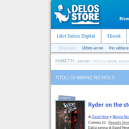
Rice
Libri Delos Digital
Ebook
Sfoglia per
Ultimi arrivi
Per editore
FUMETTI
>
AUTORI
> TITOLI DI WAYNE NICHO
TITOLI DI WAYNE NICHOLS
FUMETTI
Ryder on the s
di
David Hine
e
Wayne Ni
Comma 22 -
Reparto Hor
Dalla penna di David Hine