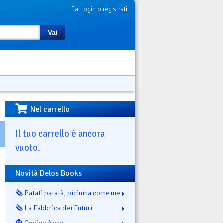
Fai login o registrati
Vai
Nel carrello
Il tuo carrello è ancora
vuoto.
Novità Delos Books
🗞️ Patatì patatà, picinina come me
🗞️ La Fabbrica dei Futuri
👻 Codice Nero