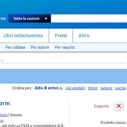
rca
Libri collezionismo
Premi
Altro
Per collana
Per autore
Per reparto
LS
Ordina per:
data di arrivo
più venduti
titolo
autore
uscita
torm
Esaurito
chols
| Volume
ror
Prodotto nuovo
, già visto su FVZA e sceneggiatore di X-