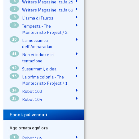
6
Writers Magazine Italia 25
7
Writers Magazine Italia 63
8
L'arma di Tauros
9
Tempesta - The
Montecristo Project / 2
10
La meccanica
dell'Ambaradan
11
Non ci indurre in
tentazione
12
Sussurrami, o dea
13
La prima colonia - The
Montecristo Project / 1
14
Robot 103
15
Robot 104
Ebook più venduti
Aggiornata ogni ora
1
Robot 105