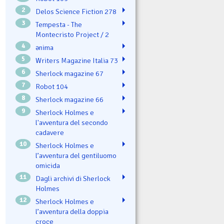
2
Delos Science Fiction 278
3
Tempesta - The
Montecristo Project / 2
4
ənima
5
Writers Magazine Italia 73
6
Sherlock magazine 67
7
Robot 104
8
Sherlock magazine 66
9
Sherlock Holmes e
l'avventura del secondo
cadavere
10
Sherlock Holmes e
l’avventura del gentiluomo
omicida
11
Dagli archivi di Sherlock
Holmes
12
Sherlock Holmes e
l’avventura della doppia
croce