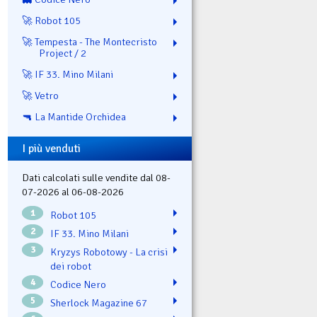
🚀 Robot 105
🚀 Tempesta - The Montecristo
Project / 2
🚀 IF 33. Mino Milani
🚀 Vetro
🔫 La Mantide Orchidea
I più venduti
Dati calcolati sulle vendite dal 08-
07-2026 al 06-08-2026
1
Robot 105
2
IF 33. Mino Milani
3
Kryzys Robotowy - La crisi
dei robot
4
Codice Nero
5
Sherlock Magazine 67