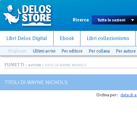
Ricerca
Libri Delos Digital
Ebook
Libri collezionismo
Sfoglia per
Ultimi arrivi
Per editore
Per collana
Per autore
FUMETTI
>
AUTORI
> TITOLI DI WAYNE NICHOLS
TITOLI DI WAYNE NICHOLS
Ordina per:
data di a