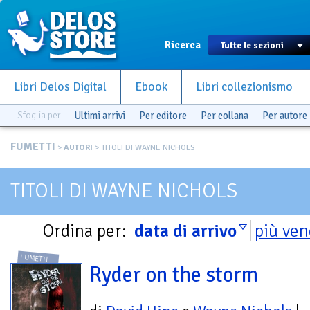
Ricerca
Libri Delos Digital
Ebook
Libri collezionismo
Sfoglia per
Ultimi arrivi
Per editore
Per collana
Per autore
FUMETTI
>
AUTORI
> TITOLI DI WAYNE NICHOLS
TITOLI DI WAYNE NICHOLS
Ordina per:
data di arrivo
più ven
FUMETTI
Ryder on the storm