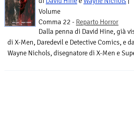
di
David Hine
e
Wayne Nichols
|
Volume
Comma 22 -
Reparto Horror
Dalla penna di David Hine, già v
di X-Men, Daredevil e Detective Comics, e d
Wayne Nichols, disegnatore di X-Men e Sup