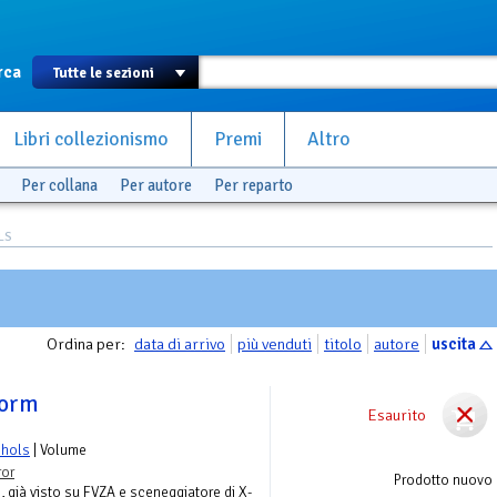
rca
Libri collezionismo
Premi
Altro
Per collana
Per autore
Per reparto
LS
Ordina per:
data di arrivo
più venduti
titolo
autore
uscita
torm
Esaurito
chols
| Volume
ror
Prodotto nuovo
, già visto su FVZA e sceneggiatore di X-