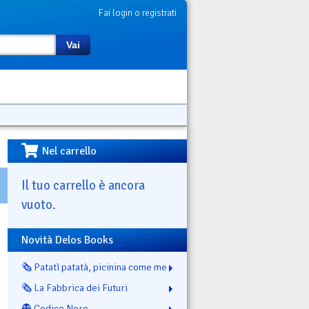
Fai login o registrati
Vai
Nel carrello
Il tuo carrello è ancora
vuoto.
Novità Delos Books
🗞️ Patatì patatà, picinina come me
🗞️ La Fabbrica dei Futuri
👻 Codice Nero