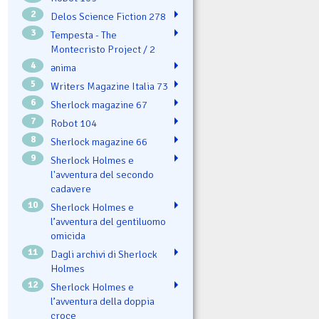
2
Delos Science Fiction 278
3
Tempesta - The
Montecristo Project / 2
4
ənima
5
Writers Magazine Italia 73
6
Sherlock magazine 67
7
Robot 104
8
Sherlock magazine 66
9
Sherlock Holmes e
l'avventura del secondo
cadavere
10
Sherlock Holmes e
l’avventura del gentiluomo
omicida
11
Dagli archivi di Sherlock
Holmes
12
Sherlock Holmes e
l’avventura della doppia
croce