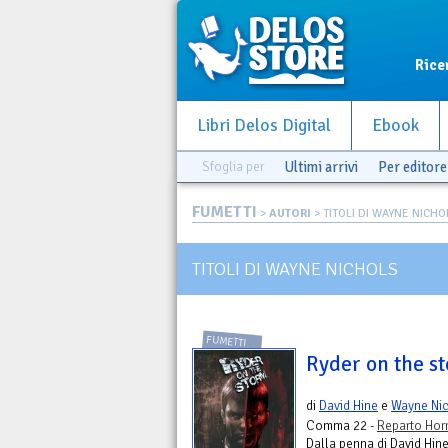
Rice
Libri Delos Digital
Ebook
Sfoglia per
Ultimi arrivi
Per editore
FUMETTI
>
AUTORI
> TITOLI DI WAYNE NICHO
TITOLI DI WAYNE NICHOLS
FUMETTI
Ryder on the s
di
David Hine
e
Wayne Ni
Comma 22 -
Reparto Hor
Dalla penna di David Hine