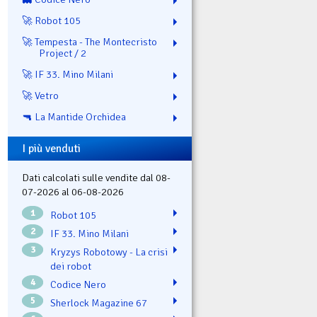
🚀 Robot 105
🚀 Tempesta - The Montecristo
Project / 2
🚀 IF 33. Mino Milani
🚀 Vetro
🔫 La Mantide Orchidea
I più venduti
Dati calcolati sulle vendite dal 08-
07-2026 al 06-08-2026
1
Robot 105
2
IF 33. Mino Milani
3
Kryzys Robotowy - La crisi
dei robot
4
Codice Nero
5
Sherlock Magazine 67