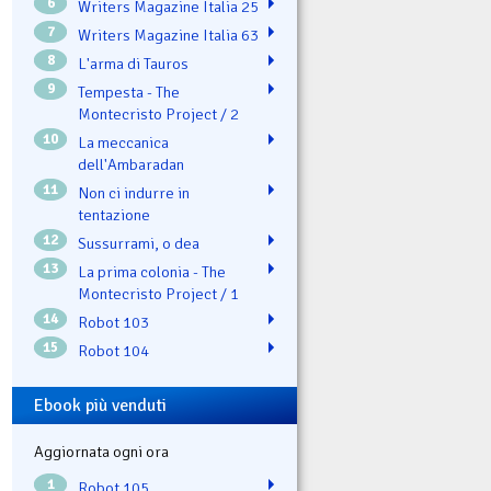
6
Writers Magazine Italia 25
7
Writers Magazine Italia 63
8
L'arma di Tauros
9
Tempesta - The
Montecristo Project / 2
10
La meccanica
dell'Ambaradan
11
Non ci indurre in
tentazione
12
Sussurrami, o dea
13
La prima colonia - The
Montecristo Project / 1
14
Robot 103
15
Robot 104
Ebook più venduti
Aggiornata ogni ora
1
Robot 105