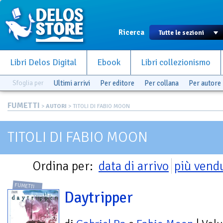
Ricerca
Libri Delos Digital
Ebook
Libri collezionismo
Sfoglia per
Ultimi arrivi
Per editore
Per collana
Per autore
FUMETTI
>
AUTORI
> TITOLI DI FABIO MOON
TITOLI DI FABIO MOON
Ordina per:
data di arrivo
più vend
FUMETTI
Daytripper