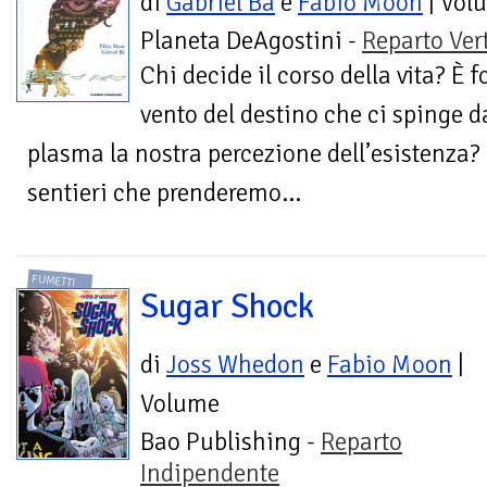
di
Gabriel Ba
e
Fabio Moon
| Vol
Planeta DeAgostini -
Reparto Ver
Chi decide il corso della vita? È fo
vento del destino che ci spinge da
plasma la nostra percezione dell’esistenza? 
sentieri che prenderemo...
FUMETTI
Sugar Shock
di
Joss Whedon
e
Fabio Moon
|
Volume
Bao Publishing -
Reparto
Indipendente