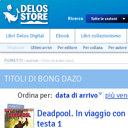
Ricerca
Libri Delos Digital
Ebook
Libri collezionismo
Sfoglia per
Ultimi arrivi
Per editore
Per collana
Per autore
FUMETTI
>
AUTORI
> TITOLI DI BONG DAZO
TITOLI DI BONG DAZO
Ordina per:
data di arrivo
più ven
FUMETTI
Deadpool. In viaggio con 
testa 1