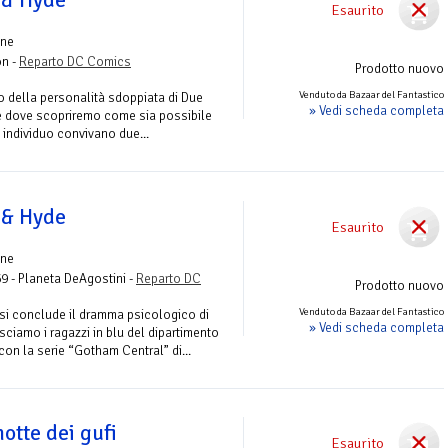
 & Hyde
Esaurito
one
on -
Reparto DC Comics
Prodotto nuovo
Venduto da Bazaar del Fantastico
no della personalità sdoppiata di Due
» Vedi scheda completa
e dove scopriremo come sia possibile
o individuo convivano due...
 & Hyde
Esaurito
one
69 - Planeta DeAgostini -
Reparto DC
Prodotto nuovo
Venduto da Bazaar del Fantastico
 si conclude il dramma psicologico di
» Vedi scheda completa
sciamo i ragazzi in blu del dipartimento
con la serie “Gotham Central” di...
otte dei gufi
Esaurito