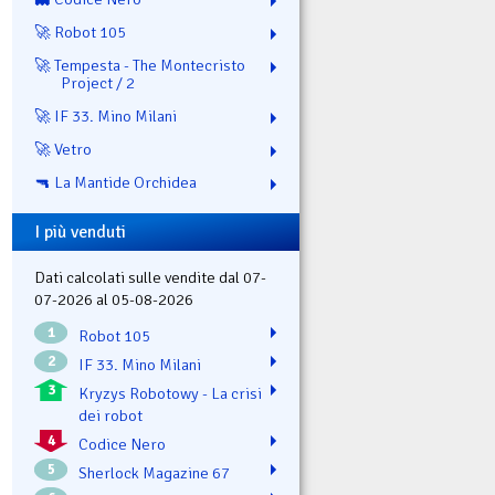
🚀 Robot 105
🚀 Tempesta - The Montecristo
Project / 2
🚀 IF 33. Mino Milani
🚀 Vetro
🔫 La Mantide Orchidea
I più venduti
Dati calcolati sulle vendite dal 07-
07-2026 al 05-08-2026
1
Robot 105
2
IF 33. Mino Milani
3
Kryzys Robotowy - La crisi
dei robot
4
Codice Nero
5
Sherlock Magazine 67