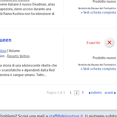
Prodotto nuovo
brerie italiane il nuovo Deadman, alias
Venduto da Bazaar del Fantastico
apezista, viene ucciso durante una
» Vedi scheda completa
ità Rama Kushna non ha intenzione di
Queen
Esaurito
lton
| Volume
ion -
Reparto Vertigo
Prodotto nuovo
Venduto da Bazaar del Fantastico
storia di una adolescente ribelle che
» Vedi scheda completa
e scansfatiche e dipendenti dalla Red
 eroina e sangue umano. Tutto...
Pagina 2 di 3
1
2
3
indietro
avanti
Problemi? Scrivi una mail a
staff@delosstore.it
, ti aiutiamo subito