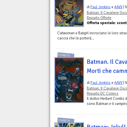
di
Paul Jenkins
e
AAVV
| 
Batman. Il Cavaliere Osc
Reparto Offerte
Offerta speciale: scon
Catwoman e Batgirl incrociano le loro stra
caccia che le porterà...
FUMETTI
Batman. Il Cava
Morti che cam
di
Paul Jenkins
e
AAVV
| 
Batman. Il Cavaliere Osc
Reparto DC Comics
Il dottor Herbert Combs è
sono Batman e il vampiro 
FUMETTI