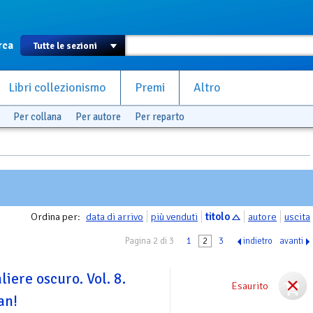
rca
Libri collezionismo
Premi
Altro
Per collana
Per autore
Per reparto
Ordina per:
data di arrivo
più venduti
titolo
autore
uscita
Pagina 2 di 3
1
2
3
indietro
avanti
liere oscuro. Vol. 8.
Esaurito
an!