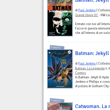
Batman: Jekyll
di
Paul Jenkins
| Collezi
Grandi Opere DC
- RW-Li
Entrate con noi all’inter
Facce in questa miniseri
che all’interno di un sol
FUMETTI
Batman: Jekyll
di
Paul Jenkins
| Collezi
Batman. La Leggenda
n. 
Comics
In Batman: Jekyll & Hyde
Jenkins e Phillips e cono
di polizia di Gotham City 
FUMETTI
Catwoman. La n