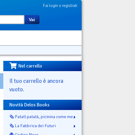
Fai login o registrati
Vai
Nel carrello
Il tuo carrello è ancora
vuoto.
Novità Delos Books
🗞️ Patatì patatà, picinina come me
🗞️ La Fabbrica dei Futuri
👻 Codice Nero