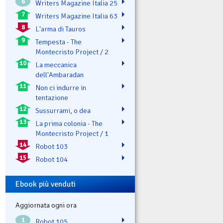
6
Writers Magazine Italia 25
7
Writers Magazine Italia 63
8
L'arma di Tauros
9
Tempesta - The
Montecristo Project / 2
10
La meccanica
dell'Ambaradan
11
Non ci indurre in
tentazione
12
Sussurrami, o dea
13
La prima colonia - The
Montecristo Project / 1
14
Robot 103
15
Robot 104
Ebook più venduti
Aggiornata ogni ora
1
Robot 105