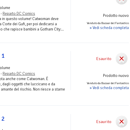
Volume
 -
Reparto DC Comics
Prodotto nuovo
nua in questo volume! Catwoman deve
Venduto da Bazaar del Fantastico
a Corte dei Gufi, per poi dedicarsi a
» Vedi scheda completa
o che rapisce bambini a Gotham City:...
 1
Esaurito
Volume
 -
Reparto DC Comics
Prodotto nuovo
 nota anche come Catwoman. È
Venduto da Bazaar del Fantastico
, dagli oggetti che luccicano e da
» Vedi scheda completa
è amante del rischio. Non riesce a starne
 2
Esaurito