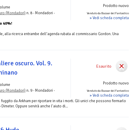
Prodotto nuovo
Volume
uro (Mondadori)
n. 8 - Mondadori -
Venduto da Bazaar del Fantastico
» Vedi scheda completa
to 40%!
de, alla ricerca entrambe dell'agenda rubata al commissario Gordon. Una
liere oscuro. Vol. 9.
Esaurito
minano
Prodotto nuovo
Volume
uro (Mondadori)
n. 9 - Mondadori -
Venduto da Bazaar del Fantastico
» Vedi scheda completa
 fuggito da Arkham per riportare in vita i morti. Gli unici che possono fermarlo
Dimeter. Oppure servirà anche l'aiuto di...