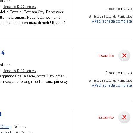
Volume
 -
Reparto DC Comics
Prodotto nuovo
della Gatta di Gotham City! Dopo aver
Venduto da Bazaar del Fantastico
della meta-umana Reach, Catwoman è
» Vedi scheda completa
a in aria per centinaia di metri! Riuscirà
 4
Esaurito
Volume
 -
Reparto DC Comics
Prodotto nuovo
ggiatrice della serie, porta Catwoman
Venduto da Bazaar del Fantastico
an scoprire le origini dell'eroina più sexy
» Vedi scheda completa
1
Esaurito
d Chang
| Volume
-
Reparto DC Comics