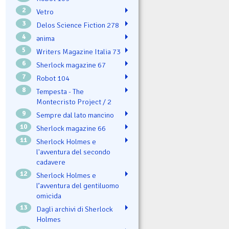
2
Vetro
3
Delos Science Fiction 278
4
ənima
5
Writers Magazine Italia 73
6
Sherlock magazine 67
7
Robot 104
8
Tempesta - The
Montecristo Project / 2
9
Sempre dal lato mancino
10
Sherlock magazine 66
11
Sherlock Holmes e
l'avventura del secondo
cadavere
12
Sherlock Holmes e
l’avventura del gentiluomo
omicida
13
Dagli archivi di Sherlock
Holmes