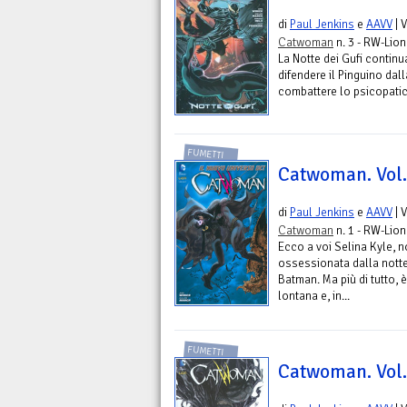
di
Paul Jenkins
e
AAVV
| 
Catwoman
n. 3 - RW-Lion
La Notte dei Gufi conti
difendere il Pinguino dall
combattere lo psicopatic
FUMETTI
Catwoman. Vol.
di
Paul Jenkins
e
AAVV
| 
Catwoman
n. 1 - RW-Lion
Ecco a voi Selina Kyle,
ossessionata dalla notte
Batman. Ma più di tutto, 
lontana e, in...
FUMETTI
Catwoman. Vol.