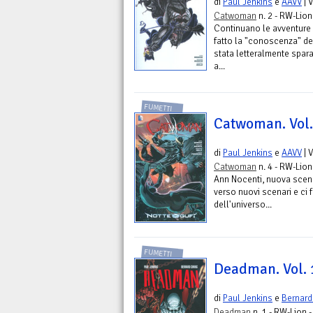
di
Paul Jenkins
e
AAVV
| 
Catwoman
n. 2 - RW-Lion
Continuano le avventure 
fatto la "conoscenza" 
stata letteralmente sparat
a...
FUMETTI
Catwoman. Vol.
di
Paul Jenkins
e
AAVV
| 
Catwoman
n. 4 - RW-Lion
Ann Nocenti, nuova scene
verso nuovi scenari e ci f
dell'universo...
FUMETTI
Deadman. Vol. 
di
Paul Jenkins
e
Bernar
Deadman
n. 1 - RW-Lion 