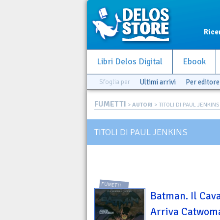
Rice
Libri Delos Digital
Ebook
Sfoglia per
Ultimi arrivi
Per editore
FUMETTI
>
AUTORI
> TITOLI DI PAUL JENKINS
TITOLI DI PAUL JENKINS
FUMETTI
Batman. Il Cava
Arriva Catwom