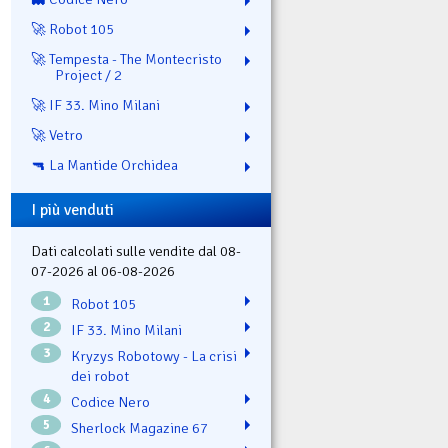
🚀 Robot 105
🚀 Tempesta - The Montecristo
Project / 2
🚀 IF 33. Mino Milani
🚀 Vetro
🔫 La Mantide Orchidea
I più venduti
Dati calcolati sulle vendite dal 08-
07-2026 al 06-08-2026
1
Robot 105
2
IF 33. Mino Milani
3
Kryzys Robotowy - La crisi
dei robot
4
Codice Nero
5
Sherlock Magazine 67