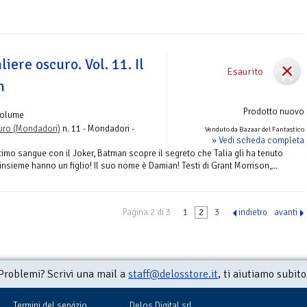
iere oscuro. Vol. 11. Il
Esaurito
n
Prodotto nuovo
Volume
uro (Mondadori)
n. 11 - Mondadori -
Venduto da Bazaar del Fantastico
» Vedi scheda completa
imo sangue con il Joker, Batman scopre il segreto che Talia gli ha tenuto
insieme hanno un figlio! Il suo nome è Damian! Testi di Grant Morrison,...
Pagina 2 di 3
1
2
3
indietro
avanti
Problemi? Scrivi una mail a
staff@delosstore.it
, ti aiutiamo subito
Termini del servizio
Delos Digital srl