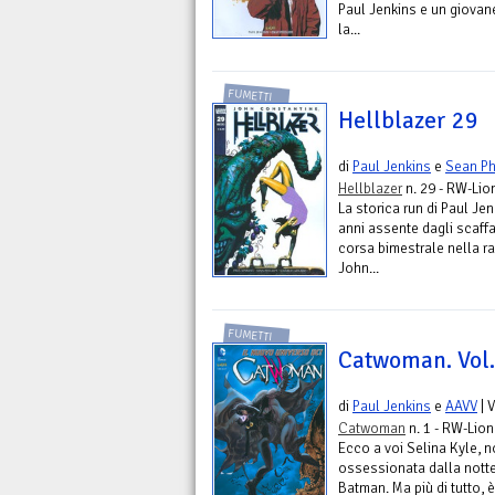
Paul Jenkins e un giovan
la...
FUMETTI
Hellblazer 29
di
Paul Jenkins
e
Sean Ph
Hellblazer
n. 29 - RW-Lio
La storica run di Paul Je
anni assente dagli scaffa
corsa bimestrale nella ra
John...
FUMETTI
Catwoman. Vol.
di
Paul Jenkins
e
AAVV
| 
Catwoman
n. 1 - RW-Lion
Ecco a voi Selina Kyle,
ossessionata dalla notte
Batman. Ma più di tutto, 