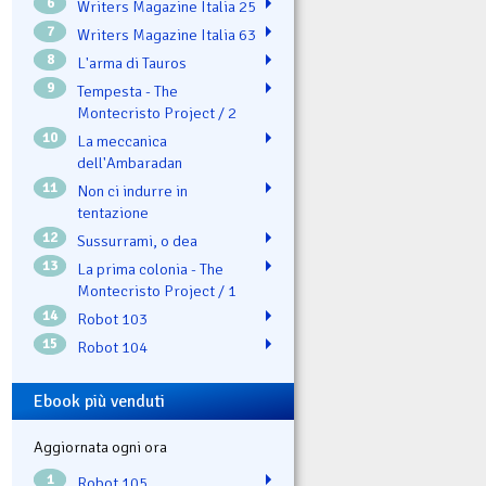
6
Writers Magazine Italia 25
7
Writers Magazine Italia 63
8
L'arma di Tauros
9
Tempesta - The
Montecristo Project / 2
10
La meccanica
dell'Ambaradan
11
Non ci indurre in
tentazione
12
Sussurrami, o dea
13
La prima colonia - The
Montecristo Project / 1
14
Robot 103
15
Robot 104
Ebook più venduti
Aggiornata ogni ora
1
Robot 105