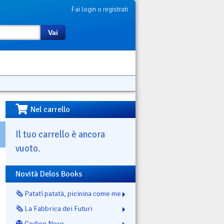
Fai login o registrati
Vai
Nel carrello
Il tuo carrello è ancora
vuoto.
Novità Delos Books
🗞️ Patatì patatà, picinina come me
🗞️ La Fabbrica dei Futuri
👻 Codice Nero