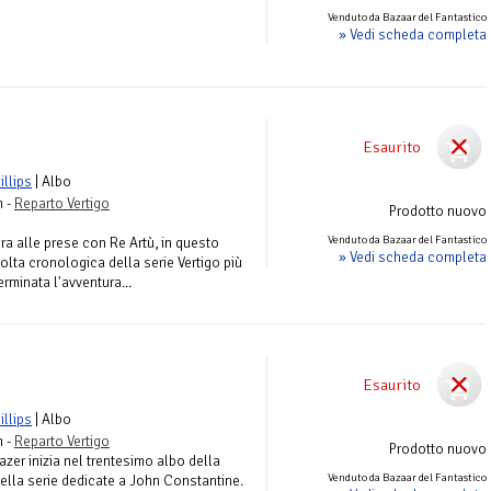
Venduto da Bazaar del Fantastico
» Vedi scheda completa
Esaurito
illips
| Albo
n -
Reparto Vertigo
Prodotto nuovo
Venduto da Bazaar del Fantastico
a alle prese con Re Artù, in questo
» Vedi scheda completa
lta cronologica della serie Vertigo più
erminata l'avventura...
Esaurito
illips
| Albo
n -
Reparto Vertigo
Prodotto nuovo
zer inizia nel trentesimo albo della
Venduto da Bazaar del Fantastico
ella serie dedicate a John Constantine.