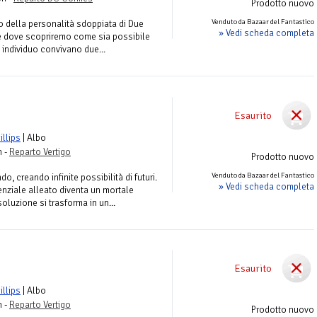
Prodotto nuovo
Venduto da Bazaar del Fantastico
no della personalità sdoppiata di Due
» Vedi scheda completa
e dove scopriremo come sia possibile
o individuo convivano due...
Esaurito
illips
| Albo
n -
Reparto Vertigo
Prodotto nuovo
Venduto da Bazaar del Fantastico
o, creando infinite possibilità di futuri.
» Vedi scheda completa
enziale alleato diventa un mortale
oluzione si trasforma in un...
Esaurito
illips
| Albo
n -
Reparto Vertigo
Prodotto nuovo