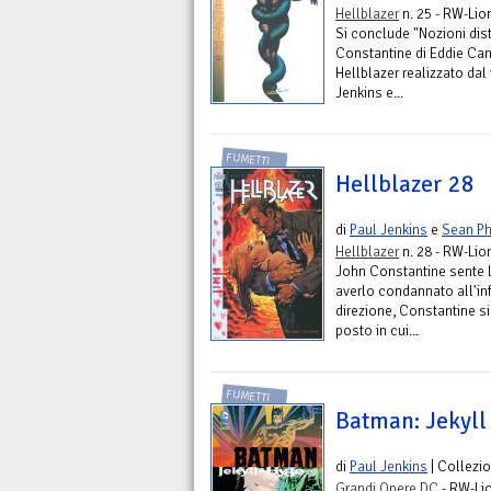
Hellblazer
n. 25 - RW-Lio
Si conclude "Nozioni dist
Constantine di Eddie Camp
Hellblazer realizzato da
Jenkins e...
FUMETTI
Hellblazer 28
di
Paul Jenkins
e
Sean Ph
Hellblazer
n. 28 - RW-Lio
John Constantine sente 
averlo condannato all'in
direzione, Constantine si 
posto in cui...
FUMETTI
Batman: Jekyll
di
Paul Jenkins
| Collezi
Grandi Opere DC
- RW-Li