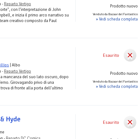
n -
Reparto Vertigo
Prodotto nuovo
orte", con l’interpretazione di John
Venduto da Bazaar del Fantastico
bell, e inizia il primo arco narrativo su
» Vedi scheda completa
l team creativo composto da Paul
Esaurito
illips
| Albo
n -
Reparto Vertigo
Prodotto nuovo
la mancanza del suo lato oscuro, dopo
Venduto da Bazaar del Fantastico
ferno. Girovagando privo di una
» Vedi scheda completa
trova di fronte alla porta dell'ultimo
 & Hyde
Esaurito
one
on -
Reparto DC Comics