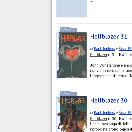
...
FUMETTI
Hellblazer 31
di
Paul Jenkins
e
Sean Ph
Hellblazer
n. 31 - RW-Lio
John Constantine è ancor
nuovo numero della racco
longeva di tutti i tempi. T
FUMETTI
Hellblazer 30
di
Paul Jenkins
e
Sean Ph
Hellblazer
n. 30 - RW-Lio
Una nuova saga di Hellbla
riproposta cronologica d