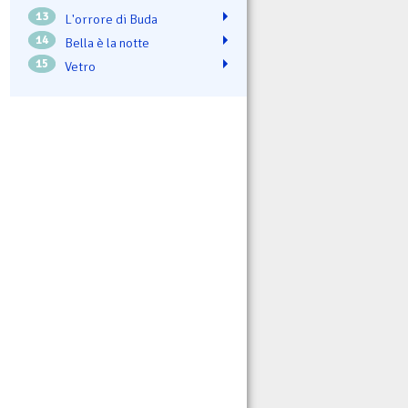
13
L'orrore di Buda
14
Bella è la notte
15
Vetro