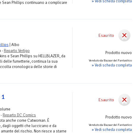
» Vedi scheda completa
e Sean Phillips continuano a complicare
Esaurito
illips
| Albo
n -
Reparto Vertigo
Prodotto nuovo
nkins e Sean Phillips su HELLBLAZER, da
Venduto da Bazaar del Fantastico
li delle fumetterie, continua la sua
» Vedi scheda completa
ccolta cronologica delle storie di
 1
Esaurito
Volume
 -
Reparto DC Comics
Prodotto nuovo
 nota anche come Catwoman. È
Venduto da Bazaar del Fantastico
, dagli oggetti che luccicano e da
» Vedi scheda completa
è amante del rischio. Non riesce a starne