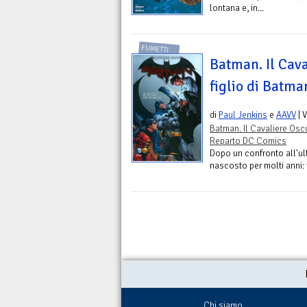
lontana e, in...
FUMETTI
Batman. Il Caval
figlio di Batma
di
Paul Jenkins
e
AAVV
| 
Batman. Il Cavaliere Osc
Reparto DC Comics
Dopo un confronto all'ult
nascosto per molti anni: 
Chi siamo