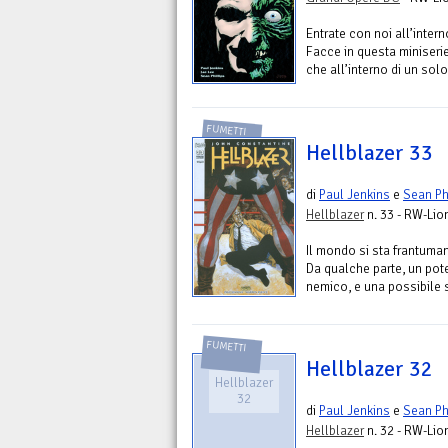
Entrate con noi all’inter
Facce in questa miniseri
che all’interno di un sol
FUMETTI
Hellblazer 33
di
Paul Jenkins
e
Sean Ph
Hellblazer
n. 33 - RW-Lio
Il mondo si sta frantumand
Da qualche parte, un pot
nemico, e una possibile s
FUMETTI
Hellblazer 32
Hellblazer
32
di
Paul Jenkins
e
Sean Ph
Hellblazer
n. 32 - RW-Lio