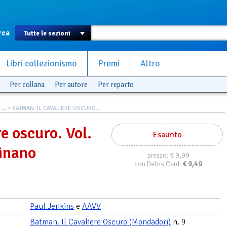
rca
Libri collezionismo
Premi
Altro
Per collana
Per autore
Per reparto
..
> BATMAN. IL CAVALIERE OSCURO....
e oscuro. Vol.
Esaurito
inano
€ 9,99
prezzo:
€
9,49
con Delos Card:
Paul Jenkins
e
AAVV
Batman. Il Cavaliere Oscuro (Mondadori)
n. 9