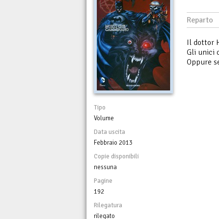
Reparto
Il dottor
Gli unici
Oppure se
Tipo
Volume
Data uscita
Febbraio 2013
Copie disponibili
nessuna
Pagine
192
Rilegatura
rilegato