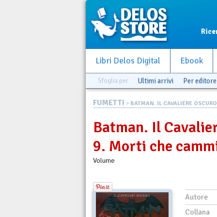
Rice
Libri Delos Digital
Ebook
Sfoglia per
Ultimi arrivi
Per editore
FUMETTI
>
BATMAN. IL CAVALIERE OSCURO .
Batman. Il Cavalier
9. Morti che camm
Volume
Autore
Collana