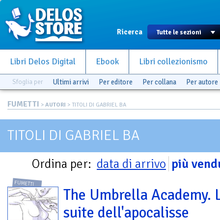
Ricerca
Libri Delos Digital
Ebook
Libri collezionismo
Sfoglia per
Ultimi arrivi
Per editore
Per collana
Per autore
FUMETTI
>
AUTORI
> TITOLI DI GABRIEL BA
TITOLI DI GABRIEL BA
Ordina per:
data di arrivo
più vend
FUMETTI
The Umbrella Academy. 
suite dell'apocalisse