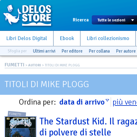
Ricerca
Libri Delos Digital
Ebook
Libri collezionismo
Sfoglia per
Ultimi arrivi
Per editore
Per collana
Per autore
FUMETTI
>
AUTORI
> TITOLI DI MIKE PLOGG
TITOLI DI MIKE PLOGG
Ordina per:
data di arrivo
più ven
FUMETTI
The Stardust Kid. Il raga
di polvere di stelle