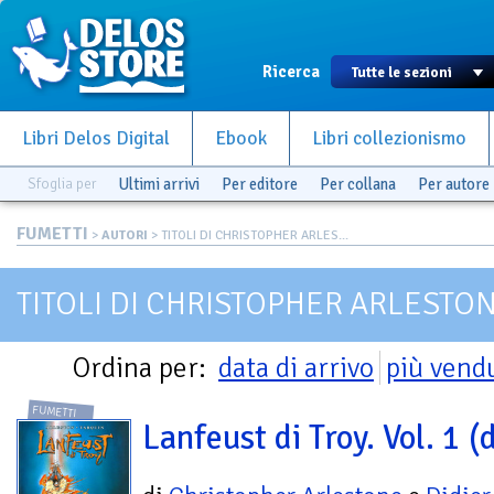
Ricerca
Libri Delos Digital
Ebook
Libri collezionismo
Sfoglia per
Ultimi arrivi
Per editore
Per collana
Per autore
FUMETTI
>
AUTORI
> TITOLI DI CHRISTOPHER ARLES...
TITOLI DI CHRISTOPHER ARLESTO
Ordina per:
data di arrivo
più vend
FUMETTI
Lanfeust di Troy. Vol. 1 (d