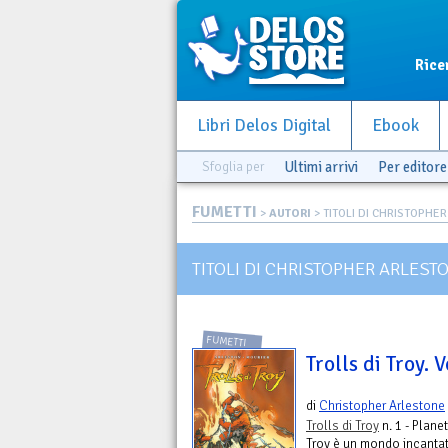
Rice
Libri Delos Digital
Ebook
Sfoglia per
Ultimi arrivi
Per editore
FUMETTI
>
AUTORI
> TITOLI DI CHRISTOPHER 
TITOLI DI CHRISTOPHER ARLEST
FUMETTI
Trolls di Troy. V
di
Christopher Arlestone
Trolls di Troy
n. 1 - Plane
Troy è un mondo incantato