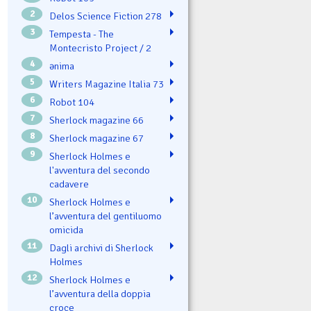
2
Delos Science Fiction 278
3
Tempesta - The
Montecristo Project / 2
4
ənima
5
Writers Magazine Italia 73
6
Robot 104
7
Sherlock magazine 66
8
Sherlock magazine 67
9
Sherlock Holmes e
l'avventura del secondo
cadavere
10
Sherlock Holmes e
l’avventura del gentiluomo
omicida
11
Dagli archivi di Sherlock
Holmes
12
Sherlock Holmes e
l’avventura della doppia
croce