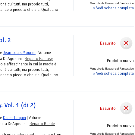
Venduto da Bazaar del Fantastico
hé qui tutti, ma proprio tutti,
» Vedi scheda completa
rande o piccolo che sia. Qualcuno
ol. 2
Esaurito
e
Jean-Louis Mourier
| Volume
ta DeAgostini -
Reparto Fantasy
Prodotto nuovo
 e affascinante in cui la magia è
Venduto da Bazaar del Fantastico
hé qui tutti, ma proprio tutti,
» Vedi scheda completa
rande o piccolo che sia. Qualcuno
. Vol. 1 (di 2)
Esaurito
e
Didier Tarquin
| Volume
aneta DeAgostini -
Reparto Bande
Prodotto nuovo
Venduto da Bazaar del Fantastico
 tutti possiedono poteri, Lanfeust, un