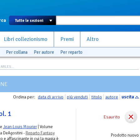
rca
Libri collezionismo
Premi
Altro
Per collana
Per autore
Per reparto
ARLES...
ONE
Ordina per:
data di arrivo
più venduti
titolo
autore
uscita
ol. 1
Esaurito
e
Jean-Louis Mourier
| Volume
ta DeAgostini -
Reparto Fantasy
Prodotto nuovo
 e affascinante in cui la magia è