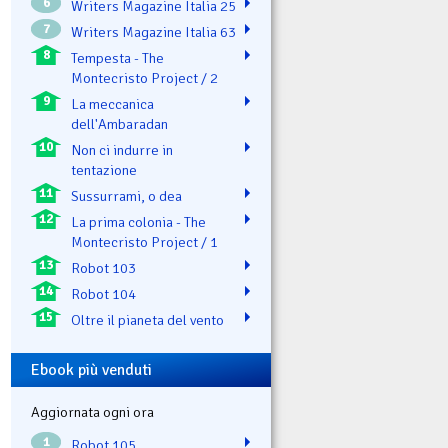
6
Writers Magazine Italia 25
7
Writers Magazine Italia 63
8
Tempesta - The
Montecristo Project / 2
9
La meccanica
dell'Ambaradan
10
Non ci indurre in
tentazione
11
Sussurrami, o dea
12
La prima colonia - The
Montecristo Project / 1
13
Robot 103
14
Robot 104
15
Oltre il pianeta del vento
Ebook più venduti
Aggiornata ogni ora
1
Robot 105