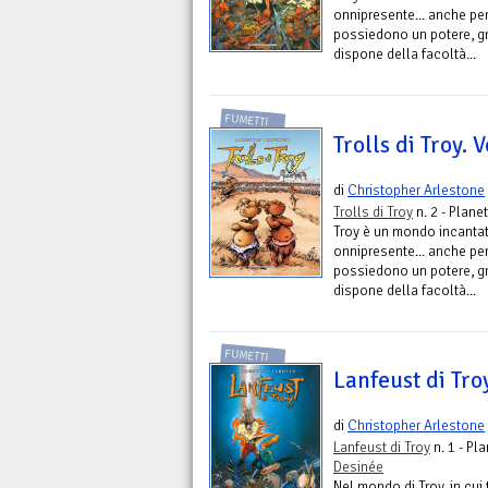
onnipresente... anche perc
possiedono un potere, g
dispone della facoltà...
FUMETTI
Trolls di Troy. V
di
Christopher Arlestone
Trolls di Troy
n. 2 - Plane
Troy è un mondo incantato
onnipresente... anche perc
possiedono un potere, g
dispone della facoltà...
FUMETTI
Lanfeust di Troy
di
Christopher Arlestone
Lanfeust di Troy
n. 1 - Pl
Desinée
Nel mondo di Troy, in cui