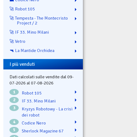
🚀 Robot 105
🚀 Tempesta - The Montecristo
Project / 2
🚀 IF 33. Mino Milani
🚀 Vetro
🔫 La Mantide Orchidea
I più venduti
Dati calcolati sulle vendite dal 09-
07-2026 al 07-08-2026
1
Robot 105
2
IF 33. Mino Milani
3
Kryzys Robotowy - La crisi
dei robot
4
Codice Nero
5
Sherlock Magazine 67