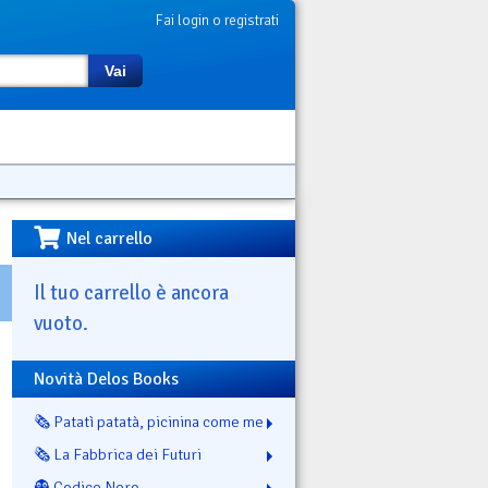
Fai login o registrati
Vai
Nel carrello
Il tuo carrello è ancora
vuoto.
Novità Delos Books
🗞️ Patatì patatà, picinina come me
🗞️ La Fabbrica dei Futuri
👻 Codice Nero