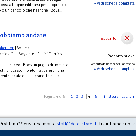
» Vedi scheda completa
occa a Hughie infiltrarsi per scoprirne di
to o un pericolo che neanche i Boys...
dobbiamo andare
Esaurito
obertson
| Volume
omics. The Boys
n. 6 - Panini Comics -
Prodotto nuovo
Venduto da Bazaar del Fantastico
ma giusti: ecco i Boys un pugno di uomini a
» Vedi scheda completa
bulli di questo mondo, i supereroi. Una
rente creata da due grandi firme del...
Pagina 4 di 5
1
2
3
4
5
indietro
avanti
Problemi? Scrivi una mail a
staff@delosstore.it
, ti aiutiamo subito