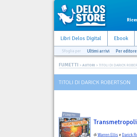
Rice
Libri Delos Digital
Ebook
Sfoglia per
Ultimi arrivi
Per editore
FUMETTI
>
AUTORI
> TITOLI DI DARICK ROB
TITOLI DI DARICK ROBERTSON
FUMETTI
Transmetropoli
di
Warren Ellis
e
Darick R