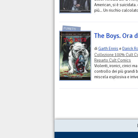
American, si è suicidata. 
più... Un rischio calcola
FUMETTI
The Boys. Ora 
di
Garth Ennis
e
Darick R
Collezione 100% Cult C
Reparto Cult Comics
Violenti, ironici, cinici 
controllo dei più grandi 
miscela esplosiva e irrive