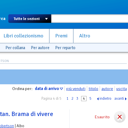
rca
Libri collezionismo
Premi
Altro
Per collana
Per autore
Per reparto
ERTSON
Ordina per:
data di arrivo
più venduti
titolo
autore
uscita
Pagina 4 di 5
1
2
3
4
5
indietro
avanti
tan. Brama di vivere
Esaurito
obertson
| Albo