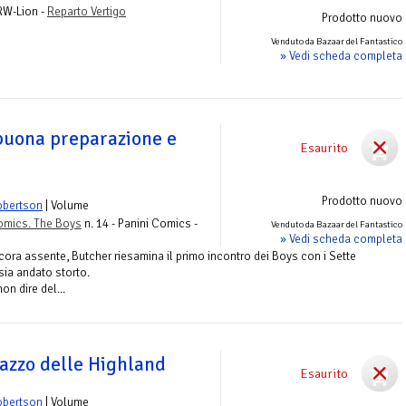
 RW-Lion -
Reparto Vertigo
Prodotto nuovo
Venduto da Bazaar del Fantastico
» Vedi scheda completa
buona preparazione e
Esaurito
Prodotto nuovo
obertson
| Volume
omics. The Boys
n. 14 - Panini Comics -
Venduto da Bazaar del Fantastico
» Vedi scheda completa
cora assente, Butcher riesamina il primo incontro dei Boys con i Sette
sia andato storto.
n dire del...
gazzo delle Highland
Esaurito
obertson
| Volume