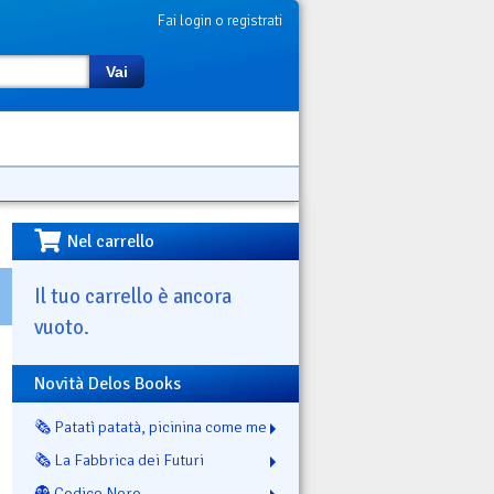
Fai login o registrati
Vai
Nel carrello
Il tuo carrello è ancora
vuoto.
Novità Delos Books
🗞️ Patatì patatà, picinina come me
🗞️ La Fabbrica dei Futuri
👻 Codice Nero