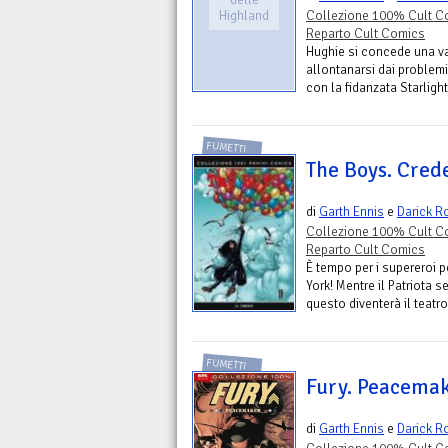
Highland
Collezione 100% Cult C
Reparto Cult Comics
Hughie si concede una va
allontanarsi dai problemi
con la fidanzata Starlight.
FUMETTI
The Boys. Cred
di
Garth Ennis
e
Darick R
Collezione 100% Cult C
Reparto Cult Comics
È tempo per i supereroi pe
York! Mentre il Patriota s
questo diventerà il teatro 
FUMETTI
Fury. Peacema
di
Garth Ennis
e
Darick R