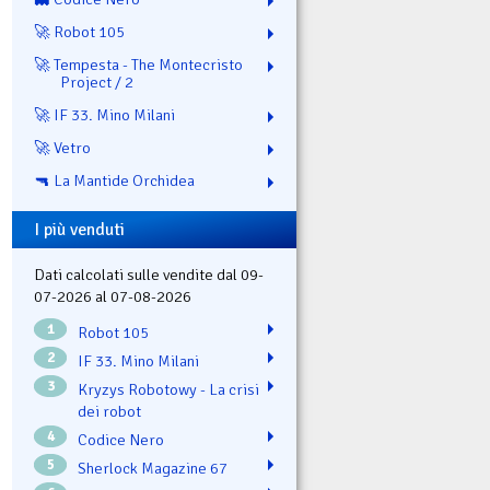
🚀 Robot 105
🚀 Tempesta - The Montecristo
Project / 2
🚀 IF 33. Mino Milani
🚀 Vetro
🔫 La Mantide Orchidea
I più venduti
Dati calcolati sulle vendite dal 09-
07-2026 al 07-08-2026
1
Robot 105
2
IF 33. Mino Milani
3
Kryzys Robotowy - La crisi
dei robot
4
Codice Nero
5
Sherlock Magazine 67