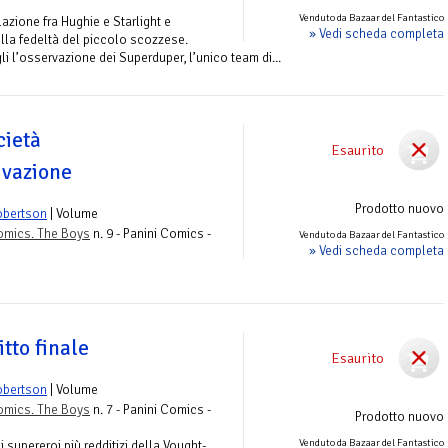
Venduto da Bazaar del Fantastico
azione fra Hughie e Starlight e
» Vedi scheda completa
lla fedeltà del piccolo scozzese.
li l’osservazione dei Superduper, l’unico team di...
cietà
Esaurito
rvazione
Prodotto nuovo
obertson
| Volume
omics. The Boys
n. 9 - Panini Comics -
Venduto da Bazaar del Fantastico
» Vedi scheda completa
itto finale
Esaurito
obertson
| Volume
omics. The Boys
n. 7 - Panini Comics -
Prodotto nuovo
Venduto da Bazaar del Fantastico
i supereroi più redditizi della Vought-