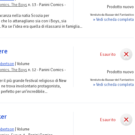
omics. The Boys
n. 13 - Panini Comics -
Prodotto nuovo
Venduto da Bazaar del Fantastico
canza nella natia Scozia per
» Vedi scheda completa
 che lo attanagliano sia con i Boys, sia
 Ma se l’idea era quella di rilassarsi in famiglia...
ere
Esaurito
obertson
| Volume
omics. The Boys
n. 12 - Panini Comics -
Prodotto nuovo
Venduto da Bazaar del Fantastico
r il più grande festival religioso di New
» Vedi scheda completa
e ne trova involontario protagonista,
perfetto per un’incredibile...
ker
Esaurito
obertson
| Volume