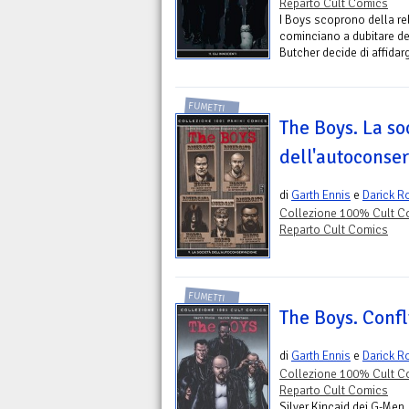
Reparto Cult Comics
I Boys scoprono della rel
cominciano a dubitare de
Butcher decide di affidarg
FUMETTI
The Boys. La so
dell'autoconse
di
Garth Ennis
e
Darick R
Collezione 100% Cult C
Reparto Cult Comics
FUMETTI
The Boys. Confl
di
Garth Ennis
e
Darick R
Collezione 100% Cult C
Reparto Cult Comics
Silver Kincaid dei G-Men, 