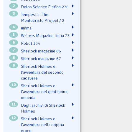
2
Delos Science Fiction 278
3
Tempesta - The
Montecristo Project / 2
4
ənima
5
Writers Magazine Italia 73
6
Robot 104
7
Sherlock magazine 66
8
Sherlock magazine 67
9
Sherlock Holmes e
l'avventura del secondo
cadavere
10
Sherlock Holmes e
l’avventura del gentiluomo
omicida
11
Dagli archivi di Sherlock
Holmes
12
Sherlock Holmes e
l’avventura della doppia
croce