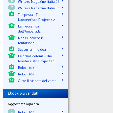
6
Writers Magazine Italia 25
7
Writers Magazine Italia 63
8
Tempesta - The
Montecristo Project / 2
9
La meccanica
dell'Ambaradan
10
Non ci indurre in
tentazione
11
Sussurrami, o dea
12
La prima colonia - The
Montecristo Project / 1
13
Robot 103
14
Robot 104
15
Oltre il pianeta del vento
Ebook più venduti
Aggiornata ogni ora
1
Robot 105