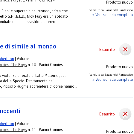
mics. Fury
n. 1 - Panini Comics -
Prodotto nuovo
Venduto da Bazaar del Fantastico
più abile superspia del mondo, prima che
» Vedi scheda completa
lo S.H.I.E.L.D., Nick Fury era un soldato
diale che ha assistito a drammi...
e di simile al mondo
Esaurito
obertson
| Volume
omics. The Boys
n. 10 - Panini Comics -
Prodotto nuovo
Venduto da Bazaar del Fantastico
la violenza efferata di Latte Materno, del
» Vedi scheda completa
 della Specie. Direttamente dai
o, Piccolo Hughie apprenderà di come hanno...
nnocenti
Esaurito
obertson
| Volume
omics. The Boys
n. 11 - Panini Comics -
Prodotto nuovo