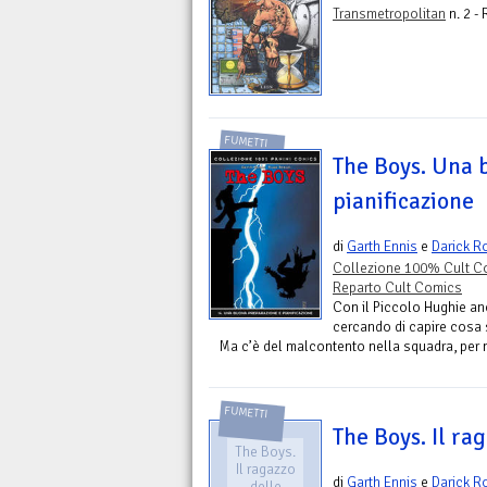
Transmetropolitan
n. 2 -
FUMETTI
The Boys. Una 
pianificazione
di
Garth Ennis
e
Darick R
Collezione 100% Cult C
Reparto Cult Comics
Con il Piccolo Hughie an
cercando di capire cosa 
Ma c’è del malcontento nella squadra, per no
FUMETTI
The Boys. Il ra
The Boys.
Il ragazzo
di
Garth Ennis
e
Darick R
delle