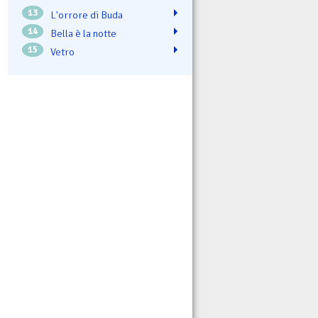
13
L'orrore di Buda
14
Bella è la notte
15
Vetro