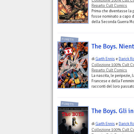
Collezione 100% Cult Co
Reparto Cult Comics
Prima che diventasse la 
fosse nominato a capo del
della Seconda Guerra Mon
FUMETTI
The Boys. Nient
di
Garth Ennis
e
Darick R
Collezione 100% Cult C
Reparto Cult Comics
La nascita, le peripezie, 
Francese e della Femmina
racconti del loro passat
FUMETTI
The Boys. Gli i
di
Garth Ennis
e
Darick R
Collezione 100% Cult C