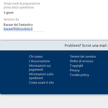
Tempi medi di preparazione
prima della spedizione
3 giorni
Venduto da
Bazaar del Fantastico
bazaar@delosstore.it
Problemi? Scrivi una mail
Chi siamo
Termini del servizio
L'Associazione
Diritto di recesso
Informazioni sui
Copyright
pagamenti
Privacy
Informazioni sulle
Cookie policy
spedizioni
Come usare il sito