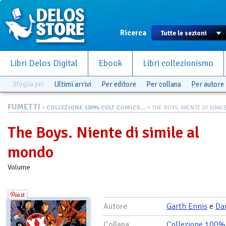
Ricerca
Libri Delos Digital
Ebook
Libri collezionismo
Sfoglia per
Ultimi arrivi
Per editore
Per collana
Per autore
FUMETTI
>
COLLEZIONE 100% CULT COMICS....
> THE BOYS. NIENTE DI SIMILE 
The Boys. Niente di simile al
mondo
Volume
Autore
Garth Ennis
e
Da
Collana
Collezione 100%