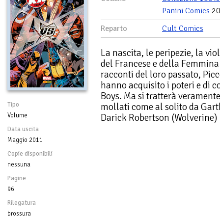
Panini Comics
20
Reparto
Cult Comics
La nascita, le peripezie, la vi
del Francese e della Femmina 
racconti del loro passato, Pi
hanno acquisito i poteri e di 
Boys. Ma si tratterà veramente 
Tipo
mollati come al solito da Gart
Volume
Darick Robertson (Wolverine)
Data uscita
Maggio 2011
Copie disponibili
nessuna
Pagine
96
Rilegatura
brossura