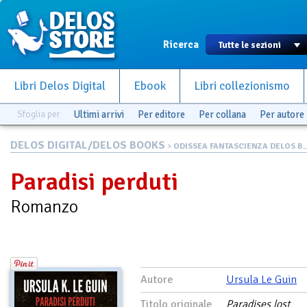
Ricerca
Libri Delos Digital
Ebook
Libri collezionismo
Sfoglia per
Ultimi arrivi
Per editore
Per collana
Per autore
DELOS DIGITAL/DELOS BOOKS
>
ODISSEA FANTASCIENZA DELOS B..
Paradisi perduti
Romanzo
Autore
Ursula Le Guin
Titolo originale
Paradises lost