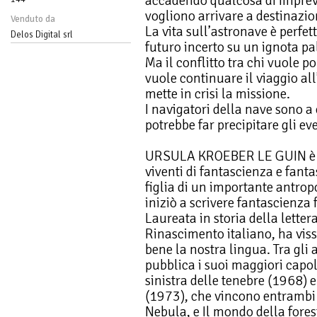
accadendo qualcosa di imprev
vogliono arrivare a destinazio
Venduto da
La vita sull’astronave è perfet
Delos Digital srl
futuro incerto su un ignota pa
Ma il conflitto tra chi vuole p
vuole continuare il viaggio all’
mette in crisi la missione.
I navigatori della nave sono 
potrebbe far precipitare gli eve
URSULA KROEBER LE GUIN è un
viventi di fantascienza e fant
figlia di un importante antropo
iniziò a scrivere fantascienza 
Laureata in storia della letter
Rinascimento italiano, ha viss
bene la nostra lingua. Tra gli
pubblica i suoi maggiori capo
sinistra delle tenebre (1968) e 
(1973), che vincono entrambi 
Nebula, e Il mondo della fore