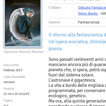
Collana
Odissea Fantasci
Delos Books
-
ISB
Genere
Fantascienza
Il ritorno alla fantascienza 
Un'opera evocativa, stimola
poesia.
Copertina: Maurizio Manzieri
Sono passati centoventi anni d
mancano ancora più di quarant
Data uscita
pianeta che, si spera, potrà o
Febbraio 2013
fuori dal sistema solare.
Copie disponibili
L’astronave è gigantesca.
nessuna
La vita a bordo delle migliaia
Formato
programmata, per conservare l’
12 cm x 20 cm (24°)
ecologico, genetico.
Ma ora, alla quinta generazion
Pagine
144