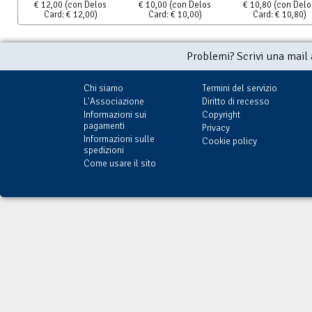
€ 12,00
(con Delos
€ 10,00
(con Delos
€ 10,80
(con Delo
Card: € 12,00)
Card: € 10,00)
Card: € 10,80)
Problemi? Scrivi una mail
Chi siamo
Termini del servizio
L'Associazione
Diritto di recesso
Informazioni sui
Copyright
pagamenti
Privacy
Informazioni sulle
Cookie policy
spedizioni
Come usare il sito