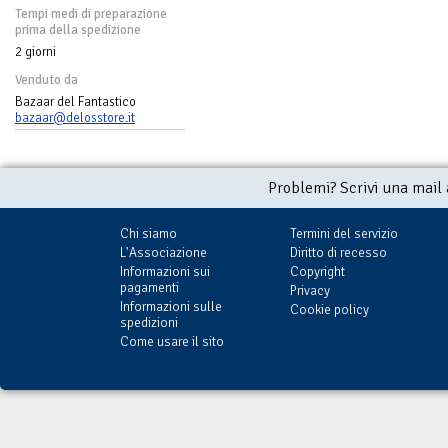
Tempi medi di preparazione
prima della spedizione
2 giorni
Venduto da
Bazaar del Fantastico
bazaar@delosstore.it
Problemi? Scrivi una mail
Chi siamo
Termini del servizio
L'Associazione
Diritto di recesso
Informazioni sui
Copyright
pagamenti
Privacy
Informazioni sulle
Cookie policy
spedizioni
Come usare il sito