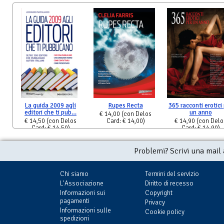
La guida 2009 agli
Rupes Recta
365 racconti erotici
editori che ti pub…
un anno
€ 14,00
(con Delos
€ 14,50
(con Delos
Card: € 14,00)
€ 14,90
(con Delo
Card: € 14,50)
Card: € 14,90)
Problemi? Scrivi una mail
Chi siamo
Termini del servizio
L'Associazione
Diritto di recesso
Informazioni sui
Copyright
pagamenti
Privacy
Informazioni sulle
Cookie policy
spedizioni