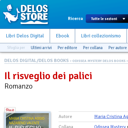
Ricerca
Libri Delos Digital
Ebook
Libri collezionismo
Sfoglia per
Ultimi arrivi
Per editore
Per collana
Per autore
DELOS DIGITAL/DELOS BOOKS
>
ODISSEA MYSTERY DELOS BOOKS
>
Il risveglio dei palici
Romanzo
Autore
Maria Cristina A
Collana
Odissea Mystery
n