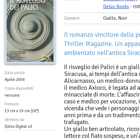
Delos Books
-
ISB
Genere
Giallo, Noir
Il romanzo vincitore della 
Thriller Magazine. Un appas
ambientato nell’antica Sira
Il risveglio dei Palici è un gia
Siracusa, ai tempi dell’antica
Data uscita
Alicarnasso, un medico-donna
Aprile 2009
il medico Axioco, è legata ad
Copie disponibili
minacciate di morte. L’affasci
nessuna
caso e medico per vocazione,
Formato
vicenda che vede i personaggi
13 cm x 19 cm (16°)
anni prima e da un tradimento 
Venduto da
trafugato.
Delos Digital srl
Un giallo ben articolato, ricco
lettore col fiato sospeso, e u