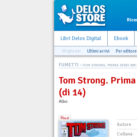
Rice
Libri Delos Digital
Ebook
Sfoglia per
Ultimi arrivi
Per editore
FUMETTI
>
TOM STRONG. PRIMA SERIE RW-L
Tom Strong. Prima s
(di 14)
Albo
Autore
Collana