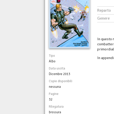
Reparto
Genere
In questo 
combattere
primordiale
Tipo
In appendi
Albo
Data uscita
Dicembre 2013
Copie disponibili
nessuna
Pagine
32
Rilegatura
brossura