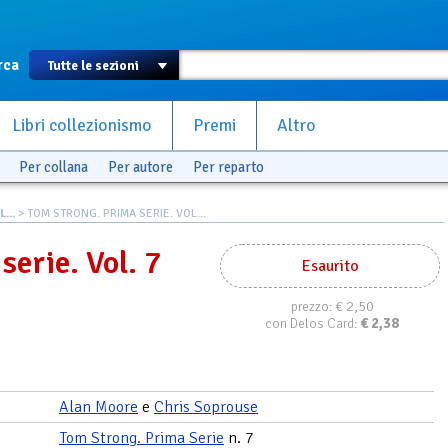
rca
Libri collezionismo
Premi
Altro
Per collana
Per autore
Per reparto
...
> TOM STRONG. PRIMA SERIE. VOL...
erie. Vol. 7
Esaurito
€ 2,50
prezzo:
€
2,38
con Delos Card:
Alan Moore
e
Chris Soprouse
Tom Strong. Prima Serie
n. 7