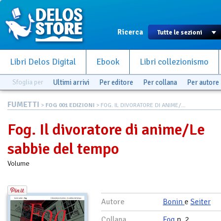
Ricerca
Libri Delos Digital
Ebook
Libri collezionismo
Sfoglia per
Ultimi arrivi
Per editore
Per collana
Per autore
FUMETTI
>
FOG 001 EDIZIONI
> FOG. IL DIVORATORE DI ANIME/...
Fog. Il divoratore di anime/Le
sabbie del tempo
Volume
Autore
Bonin
e
Seiter
Collana
Fog
n. 2