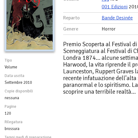
001 Edizioni
201
Reparto
Bande Desinée
Genere
Horror
Premio Scoperta al Festival di
Sceneggiatura al Festival di
Londra 1874… alcune settiman
Tipo
Harwood, la vita riprende il p
Volume
Launceston, Ruppert Graves la
Data uscita
recente infatuazione dell’alta 
Settembre 2010
paranormal e lo spiritismo. La
scoprire una terribile realtà…
Copie disponibili
nessuna
Pagine
120
Rilegatura
brossura
Tempi medi di preparazione