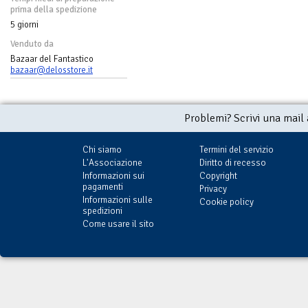
prima della spedizione
5 giorni
Venduto da
Bazaar del Fantastico
bazaar@delosstore.it
Problemi? Scrivi una mail
Chi siamo
Termini del servizio
L'Associazione
Diritto di recesso
Informazioni sui
Copyright
pagamenti
Privacy
Informazioni sulle
Cookie policy
spedizioni
Come usare il sito