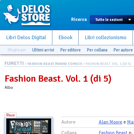
Ricerca
Libri Delos Digital
Ebook
Libri collezionismo
Sfoglia per
Ultimi arrivi
Per editore
Per collana
Per autore
FUMETTI
>
FASHION BEAST PANINI COMICS
> FASHION BEAST. VOL. 1 (DI 5)
Fashion Beast. Vol. 1 (di 5)
Albo
Autore
Alan Moore
e
Ma
Collana
Fashion Beast
n.