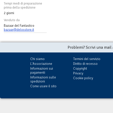
Tempi medi di preparazione
prima della spedizione
2 giorni
Venduto da
Bazaar del Fantastico
bazaar@delosstore.it
Problemi? Scrivi una mail
Chi siamo
Termini del servizio
L'Associazione
Diritto di recesso
Informazioni sui
Copyright
pagamenti
Privacy
Informazioni sulle
Cookie policy
spedizioni
Come usare il sito