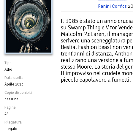
Panini Comics
20
Il 1985 è stato un anno crucia
su Swamp Thing e V for Vende
Malcolm McLaren, il manager d
scrivere una sceneggiatura per 
Bestia. Fashion Beast non venn
trent’anni di distanza, Antho
realizzano una versione a fume
Tipo
stesso Moore. La storia del ge
Albo
ll’improvviso nel crudele mo
Data uscita
piccolo capolavoro a fumetti.
Aprile 2013
Copie disponibili
nessuna
Pagine
48
Rilegatura
rilegato