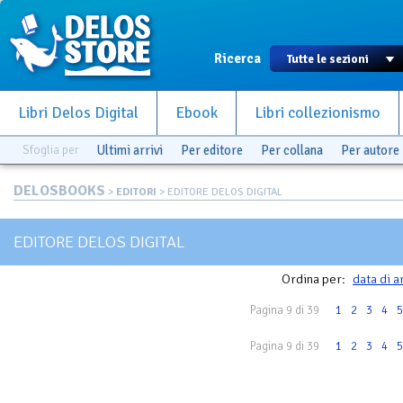
Ricerca
Libri Delos Digital
Ebook
Libri collezionismo
Sfoglia per
Ultimi arrivi
Per editore
Per collana
Per autore
DELOSBOOKS
>
EDITORI
> EDITORE DELOS DIGITAL
EDITORE DELOS DIGITAL
Ordina per:
data di a
Pagina 9 di 39
1
2
3
4
5
Pagina 9 di 39
1
2
3
4
5