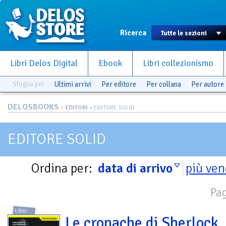
Ricerca
Libri Delos Digital
Ebook
Libri collezionismo
Sfoglia per
Ultimi arrivi
Per editore
Per collana
Per autore
DELOSBOOKS
>
EDITORI
> EDITORE SOLID
EDITORE SOLID
Ordina per:
data di arrivo
più ven
Pag
LIBRI
Le cronache di Sherlock