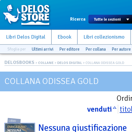
Ricerca
Libri Delos Digital
Ebook
Libri collezionismo
Sfoglia per
Ultimi arrivi
Per editore
Per collana
Per autore
DELOSBOOKS
>
COLLANE
>
DELOS DIGITAL
> COLLANA ODISSEA GOLD
COLLANA ODISSEA GOLD
Ordi
venduti
tito
LIBRI
Nessuna giustificazione