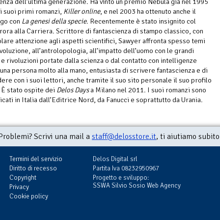
ienza dell’ultima generazione. Ha vinto un premio Nebula già nel 1995
i suoi primi romanzi,
Killer online
, e nel 2003 ha ottenuto anche il
go con
La genesi della specie
. Recentemente è stato insignito col
ora alla Carriera. Scrittore di fantascienza di stampo classico, con
olare attenzione agli aspetti scientifici, Sawyer affronta spesso temi
evoluzione, all’antrolopologia, all’impatto dell’uomo con le grandi
 e rivoluzioni portate dalla scienza o dal contatto con intelligenze
 una persona molto alla mano, entusiasta di scrivere fantascienza e di
re con i suoi lettori, anche tramite il suo sito personale il suo profilo
È stato ospite dei
Delos Days
a Milano nel 2011. I suoi romanzi sono
icati in Italia dall’Editrice Nord, da Fanucci e soprattutto da Urania.
Problemi? Scrivi una mail a
staff@delosstore.it
, ti aiutiamo subito
Termini del servizio
Delos Digital srl
Diritto di recesso
Partita Iva 08232950967
Copyright
Progetto e sviluppo:
SSWA Silvio Sosio Web Agency
Privacy
Cookie policy