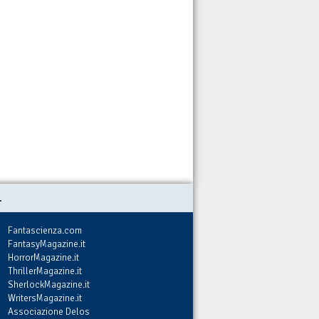
.
Fantascienza.com
FantasyMagazine.it
HorrorMagazine.it
ThrillerMagazine.it
SherlockMagazine.it
WritersMagazine.it
Associazione Delos