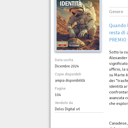
Genere
Quando l
resta d
PREMIO
Sotto la c
Alexander 
Data uscita
significat
Dicembre 2024
ufficio, l
Copie disponibili
su Marte è
dei “trasf
ampia disponibilità
identità ar
Pagine
confrontars
104
avanzata co
Venduto da
che esplora
Delos Digital srl
Canadese, 