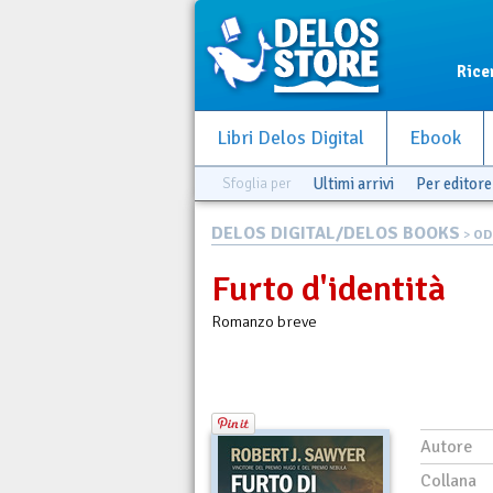
Rice
Libri Delos Digital
Ebook
Sfoglia per
Ultimi arrivi
Per editore
DELOS DIGITAL/DELOS BOOKS
>
OD
Furto d'identità
Romanzo breve
Autore
Collana