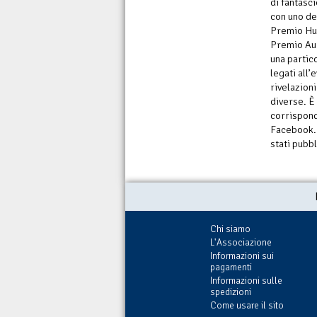
di fantasc
con uno de
Premio Hu
Premio Aur
una partic
legati all’
rivelazioni
diverse. È
corrisponde
Facebook. 
stati pubbl
Chi siamo
L'Associazione
Informazioni sui
pagamenti
Informazioni sulle
spedizioni
Come usare il sito