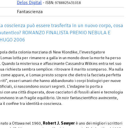
Delos Digital
-
ISBN: 9788825431018
Fantascienza
a coscienza può essere trasferita in un nuovo corpo, cosa
i autentico? ROMANZO FINALISTA PREMIO NEBULA E
 HUGO 2006
upola della colonia marziana di New Klondike, l’investigatore
Lomax lotta per rimanere a galla in un mondo dove la morte ha perso
o. Quando la misteriosa e affascinante Cassandra Wilkins entra nel suo
a sua richiesta sembra semplice: ritrovare il marito scomparso. Ma nulla
 come appare, e Lomax presto scopre che dietro la facciata perfetta
eriti”, esseri umani che hanno abbandonato i corpi biologici per nuove
tificiali, si nascondono oscuri segreti. L’indagine lo porta a
i con una città disperata, dove cacciatori di fossili alieni e tecnologia
nvivono in un fragile equilibrio. Un noir fantascientifico avvincente,
 il confine tra identità e coscienza.
nato a Ottawa nel 1960,
Robert J. Sawyer
è uno dei migliori scrittori