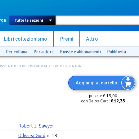
rca
Libri collezionismo
Premi
Altro
Per collana
Per autore
Riviste e abbonamenti
Pubblicità
ISSEA GOLD DELOS DIGITAL
> FURTO D'IDENTITÀ
Aggiungi al carrello
€ 13,00
prezzo:
€
12,35
con Delos Card:
Robert J. Sawyer
Odissea Gold
n. 13