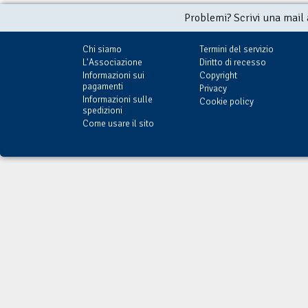
Problemi? Scrivi una mail
Chi siamo
Termini del servizio
L'Associazione
Diritto di recesso
Informazioni sui
Copyright
pagamenti
Privacy
Informazioni sulle
Cookie policy
spedizioni
Come usare il sito