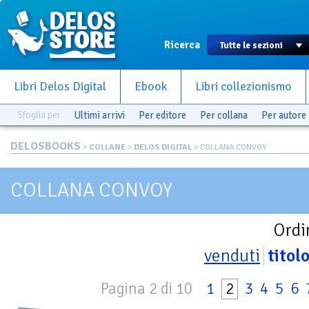
Ricerca
Libri Delos Digital
Ebook
Libri collezionismo
Sfoglia per
Ultimi arrivi
Per editore
Per collana
Per autore
DELOSBOOKS
>
COLLANE
>
DELOS DIGITAL
> COLLANA CONVOY
COLLANA CONVOY
Ordi
venduti
titol
Pagina 2 di 10
1
2
3
4
5
6