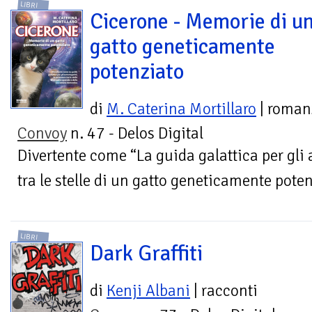
LIBRI
Cicerone - Memorie di u
gatto geneticamente
potenziato
di
M. Caterina Mortillaro
| roman
Convoy
n. 47 - Delos Digital
Divertente come “La guida galattica per gli 
tra le stelle di un gatto geneticamente pote
LIBRI
Dark Graffiti
di
Kenji Albani
| racconti