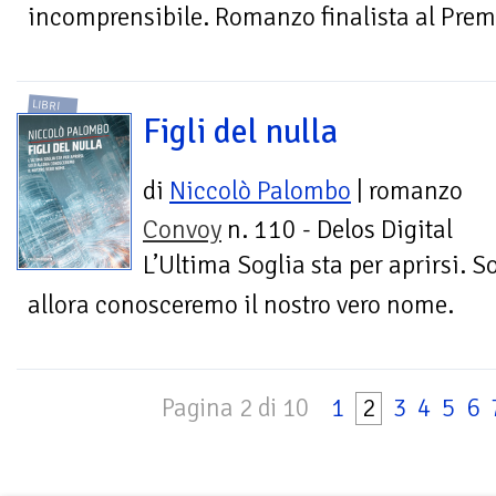
incomprensibile. Romanzo finalista al Pre
LIBRI
Figli del nulla
di
Niccolò Palombo
| romanzo
Convoy
n. 110 - Delos Digital
L’Ultima Soglia sta per aprirsi. S
allora conosceremo il nostro vero nome.
Pagina 2 di 10
1
2
3
4
5
6