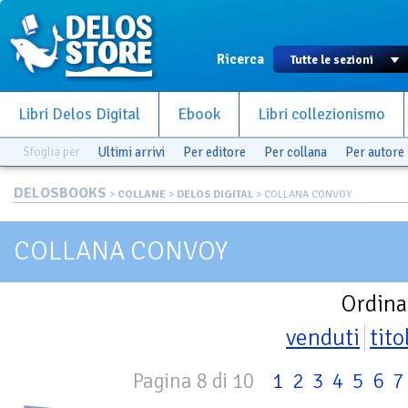
Ricerca
Libri Delos Digital
Ebook
Libri collezionismo
Sfoglia per
Ultimi arrivi
Per editore
Per collana
Per autore
DELOSBOOKS
>
COLLANE
>
DELOS DIGITAL
> COLLANA CONVOY
COLLANA CONVOY
Ordina
venduti
tito
Pagina 8 di 10
1
2
3
4
5
6
7