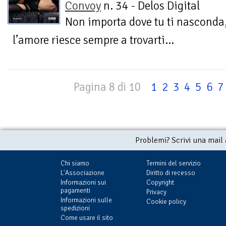
Convoy
n. 34 - Delos Digital
Non importa dove tu ti nasconda
l’amore riesce sempre a trovarti...
Pagina 8 di 10
1
2
3
4
5
6
7
Problemi? Scrivi una mail
Chi siamo
Termini del servizio
L'Associazione
Diritto di recesso
Informazioni sui
Copyright
pagamenti
Privacy
Informazioni sulle
Cookie policy
spedizioni
Come usare il sito