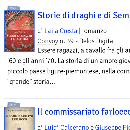
LIBRI
Storie di draghi e di Sem
di
Laila Cresta
| romanzo
Convoy
n. 39 - Delos Digital
Essere ragazzi, a cavallo fra gli 
’60 e gli anni ’70. La storia di un amore gio
piccolo paese ligure-piemontese, nella corn
“grande” storia...
LIBRI
Il commissariato farlocc
di
Luigi Calcerano
e
Giuseppe Fi