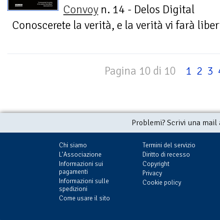
Convoy
n. 14 - Delos Digital
Conoscerete la verità, e la verità vi farà lib
Pagina 10 di 10
1
2
3
Problemi? Scrivi una mail
Chi siamo
Termini del servizio
L'Associazione
Diritto di recesso
Informazioni sui
Copyright
pagamenti
Privacy
Informazioni sulle
Cookie policy
spedizioni
Come usare il sito