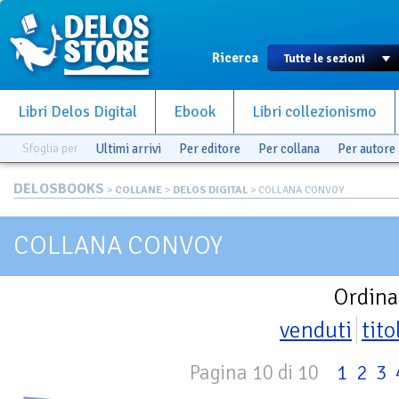
Ricerca
Libri Delos Digital
Ebook
Libri collezionismo
Sfoglia per
Ultimi arrivi
Per editore
Per collana
Per autore
DELOSBOOKS
>
COLLANE
>
DELOS DIGITAL
> COLLANA CONVOY
COLLANA CONVOY
Ordina
venduti
tito
Pagina 10 di 10
1
2
3