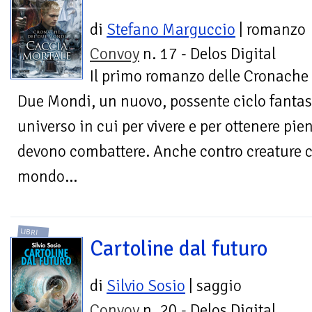
di
Stefano Marguccio
| romanzo
Convoy
n. 17 - Delos Digital
Il primo romanzo delle Cronache
Due Mondi, un nuovo, possente ciclo fantasy
universo in cui per vivere e per ottenere pie
devono combattere. Anche contro creature 
mondo…
LIBRI
Cartoline dal futuro
di
Silvio Sosio
| saggio
Convoy
n. 20 - Delos Digital