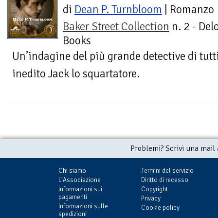
di
Dean P. Turnbloom
| Romanzo
Baker Street Collection
n. 2 - Del
Books
Un’indagine del più grande detective di tutti
inedito Jack lo squartatore.
Problemi? Scrivi una mail
Chi siamo
Termini del servizio
L'Associazione
Diritto di recesso
Informazioni sui
Copyright
pagamenti
Privacy
Informazioni sulle
Cookie policy
spedizioni