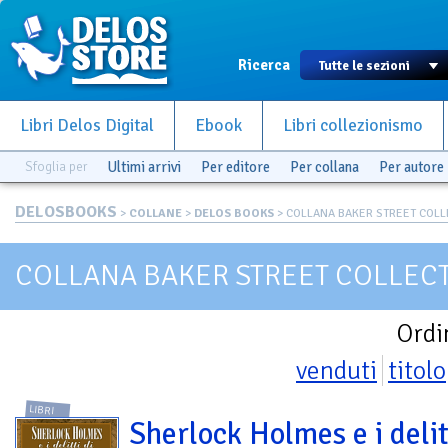
Ricerca
Libri Delos Digital
Ebook
Libri collezionismo
Sfoglia per
Ultimi arrivi
Per editore
Per collana
Per autore
DELOSBOOKS
>
COLLANE
>
DELOS BOOKS
> COLLANA BAKER STREET COLLE
COLLANA BAKER STREET COLLEC
Ordi
venduti
titolo
LIBRI
Sherlock Holmes e i delit