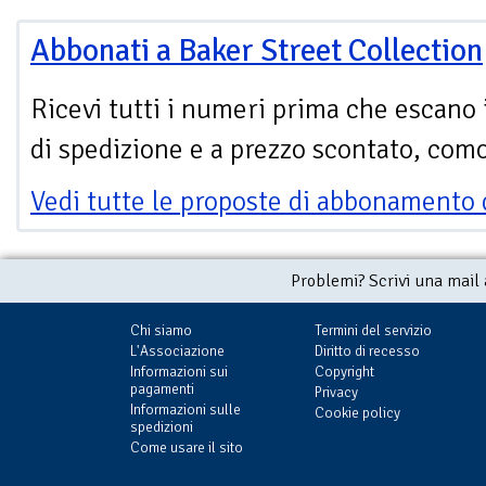
Abbonati a Baker Street Collection
Ricevi tutti i numeri prima che escano 
di spedizione e a prezzo scontato, com
Vedi tutte le proposte di abbonamento 
Problemi? Scrivi una mail
Chi siamo
Termini del servizio
L'Associazione
Diritto di recesso
Informazioni sui
Copyright
pagamenti
Privacy
Informazioni sulle
Cookie policy
spedizioni
Come usare il sito