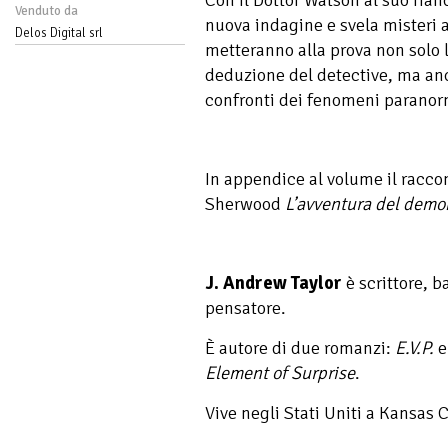
Venduto da
nuova indagine e svela misteri 
Delos Digital srl
metteranno alla prova non solo l
deduzione del detective, ma anc
confronti dei fenomeni paranor
In appendice al volume il racco
Sherwood
L’avventura del demo
J. Andrew Taylor
è scrittore, b
pensatore.
È autore di due romanzi:
E.V.P.
Element of Surprise
.
Vive negli Stati Uniti a Kansas C