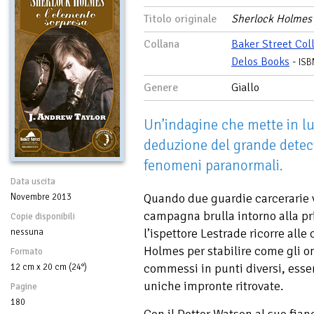
Titolo originale
Sherlock Holmes 
Collana
Baker Street Col
Delos Books
-
ISB
Genere
Giallo
Un’indagine che mette in luc
deduzione del grande detecit
fenomeni paranormali.
Data uscita
Quando due guardie carcerarie 
Novembre 2013
campagna brulla intorno alla p
Copie disponibili
l’ispettore Lestrade ricorre alle
nessuna
Holmes per stabilire come gli o
Formato
commessi in punti diversi, esse
12 cm x 20 cm (24°)
uniche impronte ritrovate.
Pagine
180
Con il Dottor Watson al suo fia