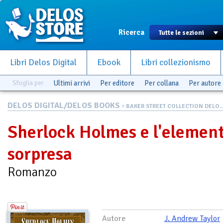
Ricerca
Libri Delos Digital
Ebook
Libri collezionismo
Sfoglia per
Ultimi arrivi
Per editore
Per collana
Per autore
DELOS DIGITAL/DELOS BOOKS
>
BAKER STREET COLLECTION DELO..
Sherlock Holmes e l'elemen
sorpresa
Romanzo
Autore
J. Andrew Taylor