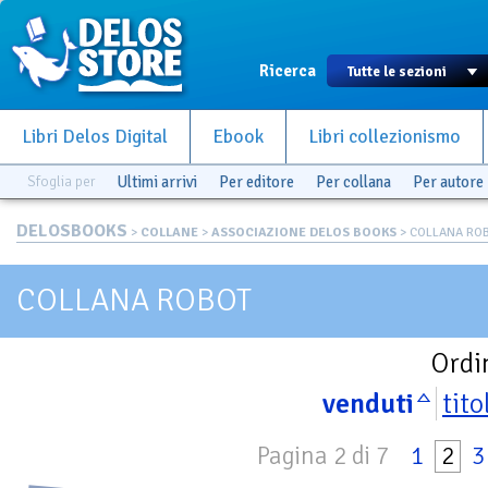
Ricerca
Libri Delos Digital
Ebook
Libri collezionismo
Sfoglia per
Ultimi arrivi
Per editore
Per collana
Per autore
DELOSBOOKS
>
COLLANE
>
ASSOCIAZIONE DELOS BOOKS
> COLLANA RO
COLLANA ROBOT
Ordi
venduti
tito
Pagina 2 di 7
1
2
3