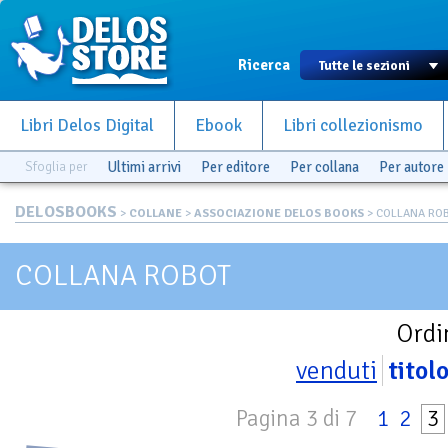
Ricerca
Libri Delos Digital
Ebook
Libri collezionismo
Sfoglia per
Ultimi arrivi
Per editore
Per collana
Per autore
DELOSBOOKS
>
COLLANE
>
ASSOCIAZIONE DELOS BOOKS
> COLLANA RO
COLLANA ROBOT
Ordi
venduti
titol
Pagina 3 di 7
1
2
3