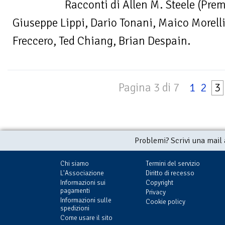
Racconti di Allen M. Steele (Prem
Giuseppe Lippi, Dario Tonani, Maico Morellin
Freccero, Ted Chiang, Brian Despain.
Pagina 3 di 7
1
2
3
Problemi? Scrivi una mail
Chi siamo
Termini del servizio
L'Associazione
Diritto di recesso
Informazioni sui
Copyright
pagamenti
Privacy
Informazioni sulle
Cookie policy
spedizioni
Come usare il sito