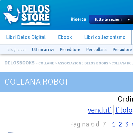
Ricerca
Libri Delos Digital
Ebook
Libri collezionismo
Sfoglia per
Ultimi arrivi
Per editore
Per collana
Per autore
DELOSBOOKS
>
COLLANE
>
ASSOCIAZIONE DELOS BOOKS
> COLLANA RO
COLLANA ROBOT
Ordi
venduti
titolo
Pagina 6 di 7
1
2
3