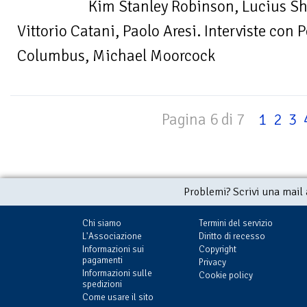
Kim Stanley Robinson, Lucius Sh
Vittorio Catani, Paolo Aresi. Interviste con 
Columbus, Michael Moorcock
Pagina 6 di 7
1
2
3
Problemi? Scrivi una mail
Chi siamo
Termini del servizio
L'Associazione
Diritto di recesso
Informazioni sui
Copyright
pagamenti
Privacy
Informazioni sulle
Cookie policy
spedizioni
Come usare il sito