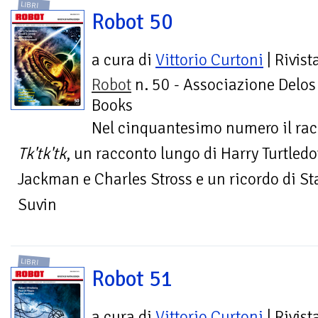
LIBRI
Robot 50
a cura di
Vittorio Curtoni
| Rivist
Robot
n. 50 - Associazione Delos
Books
Nel cinquantesimo numero il ra
Tk'tk'tk
, un racconto lungo di Harry Turtled
Jackman e Charles Stross e un ricordo di S
Suvin
LIBRI
Robot 51
a cura di
Vittorio Curtoni
| Rivist