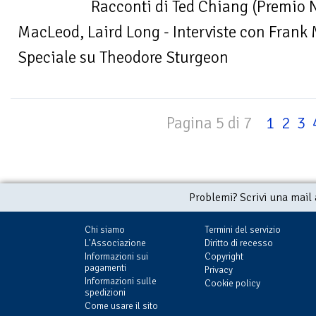
Racconti di Ted Chiang (Premio 
MacLeod, Laird Long - Interviste con Frank 
Speciale su Theodore Sturgeon
Pagina 5 di 7
1
2
3
Problemi? Scrivi una mail
Chi siamo
Termini del servizio
L'Associazione
Diritto di recesso
Informazioni sui
Copyright
pagamenti
Privacy
Informazioni sulle
Cookie policy
spedizioni
Come usare il sito