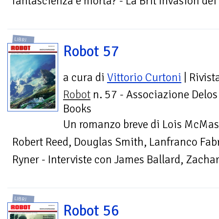
fantascienza è morta? - La Brit Invasion dei 
LIBRI
Robot 57
a cura di
Vittorio Curtoni
| Rivist
Robot
n. 57 - Associazione Delos
Books
Un romanzo breve di Lois McMast
Robert Reed, Douglas Smith, Lanfranco Fabr
Ryner - Interviste con James Ballard, Zacha
LIBRI
Robot 56