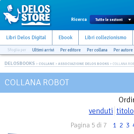
Ricerca
Libri Delos Digital
Ebook
Libri collezionismo
Sfoglia per
Ultimi arrivi
Per editore
Per collana
Per autore
DELOSBOOKS
>
COLLANE
>
ASSOCIAZIONE DELOS BOOKS
> COLLANA RO
COLLANA ROBOT
Ordi
venduti
titolo
Pagina 5 di 7
1
2
3