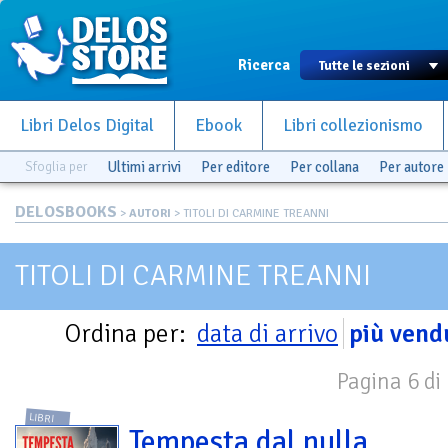
Ricerca
Libri Delos Digital
Ebook
Libri collezionismo
Sfoglia per
Ultimi arrivi
Per editore
Per collana
Per autore
DELOSBOOKS
>
AUTORI
> TITOLI DI CARMINE TREANNI
TITOLI DI CARMINE TREANNI
Ordina per:
data di arrivo
più vend
Pagina 6 di
LIBRI
Tempesta dal nulla