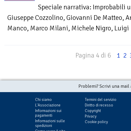
Speciale narrativa: Improbabili u
Giuseppe Cozzolino, Giovanni De Matteo, A
Manco, Marco Milani, Michele Nigro, Luigi 
Pagina 4 di 6
1
2
Problemi? Scrivi una mail
Chi siamo
Termini del servizio
L'Associazione
Diritto di recesso
Informazioni sui
Copyright
pagamenti
Privacy
Informazioni sulle
Cookie policy
spedizioni