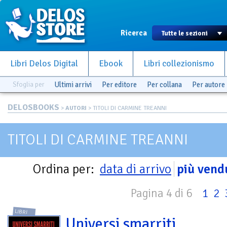
Ricerca
Libri Delos Digital
Ebook
Libri collezionismo
Sfoglia per
Ultimi arrivi
Per editore
Per collana
Per autore
DELOSBOOKS
>
AUTORI
> TITOLI DI CARMINE TREANNI
TITOLI DI CARMINE TREANNI
Ordina per:
data di arrivo
più vend
Pagina 4 di 6
1
2
LIBRI
Universi smarriti