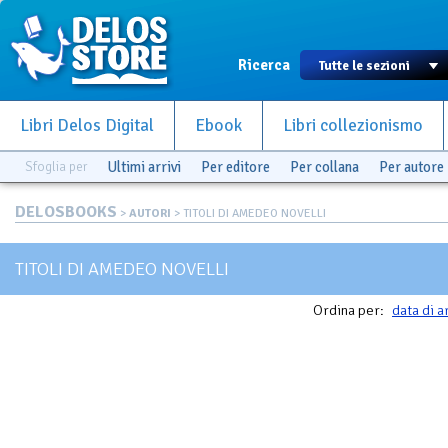
Ricerca
Libri Delos Digital
Ebook
Libri collezionismo
Sfoglia per
Ultimi arrivi
Per editore
Per collana
Per autore
DELOSBOOKS
>
AUTORI
> TITOLI DI AMEDEO NOVELLI
TITOLI DI AMEDEO NOVELLI
Ordina per:
data di a