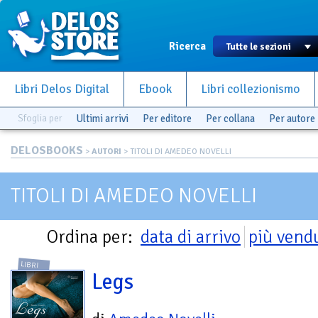
Ricerca
Libri Delos Digital
Ebook
Libri collezionismo
Sfoglia per
Ultimi arrivi
Per editore
Per collana
Per autore
DELOSBOOKS
>
AUTORI
> TITOLI DI AMEDEO NOVELLI
TITOLI DI AMEDEO NOVELLI
Ordina per:
data di arrivo
più vend
LIBRI
Legs