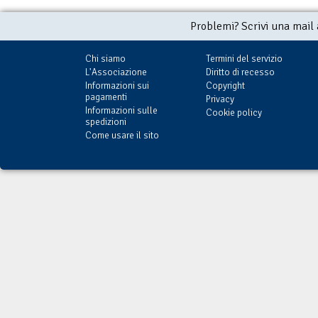
Problemi? Scrivi una mail
Chi siamo
Termini del servizio
L'Associazione
Diritto di recesso
Informazioni sui
Copyright
pagamenti
Privacy
Informazioni sulle
Cookie policy
spedizioni
Come usare il sito