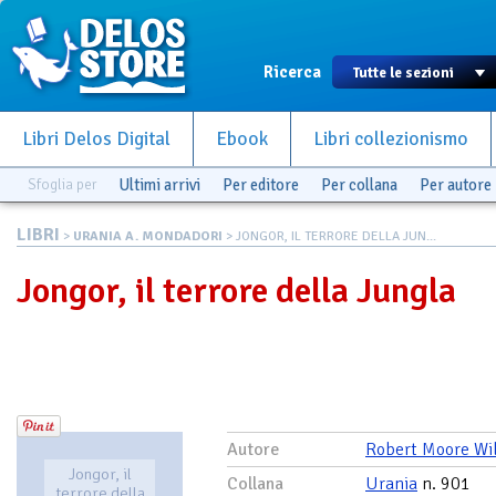
Ricerca
Libri Delos Digital
Ebook
Libri collezionismo
Sfoglia per
Ultimi arrivi
Per editore
Per collana
Per autore
LIBRI
>
URANIA A. MONDADORI
> JONGOR, IL TERRORE DELLA JUN...
Jongor, il terrore della Jungla
Autore
Robert Moore Wi
Jongor, il
Collana
Urania
n. 901
terrore della