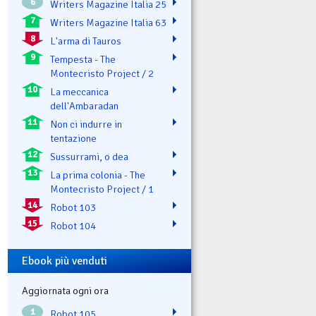
6
Writers Magazine Italia 25
7
Writers Magazine Italia 63
8
L'arma di Tauros
9
Tempesta - The
Montecristo Project / 2
10
La meccanica
dell'Ambaradan
11
Non ci indurre in
tentazione
12
Sussurrami, o dea
13
La prima colonia - The
Montecristo Project / 1
14
Robot 103
15
Robot 104
Ebook più venduti
Aggiornata ogni ora
1
Robot 105