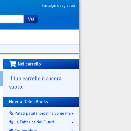
Fai login o registrati
Vai
Nel carrello
Il tuo carrello è ancora
vuoto.
Novità Delos Books
🗞️ Patatì patatà, picinina come me
🗞️ La Fabbrica dei Futuri
👻 Codice Nero