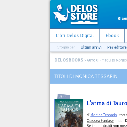
Rice
Libri Delos Digital
Ebook
Sfoglia per
Ultimi arrivi
Per editore
DELOSBOOKS
>
AUTORI
> TITOLI DI MONIC
TITOLI DI MONICA TESSARIN
LIBRI
L'arma di Taur
di
Monica Tessarin
| rom
Odissea Fantasy
n. 11 - 
Se i saggi druidi non po