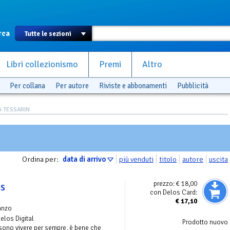
rca
Libri collezionismo
Premi
Altro
Per collana
Per autore
Riviste e abbonamenti
Pubblicità
A TESSARIN
Ordina per:
data di arrivo
più venduti
titolo
autore
uscita
prezzo:
€ 18,00
os
con Delos Card:
€
17,10
anzo
Delos Digital
Prodotto nuovo
ssono vivere per sempre, è bene che