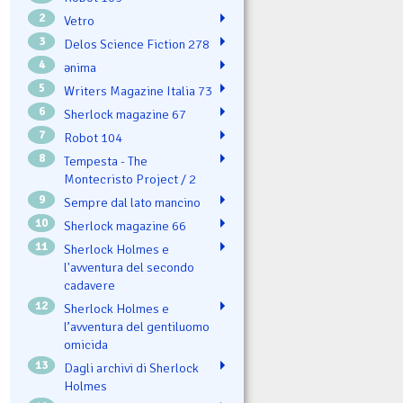
2
Vetro
3
Delos Science Fiction 278
4
ənima
5
Writers Magazine Italia 73
6
Sherlock magazine 67
7
Robot 104
8
Tempesta - The
Montecristo Project / 2
9
Sempre dal lato mancino
10
Sherlock magazine 66
11
Sherlock Holmes e
l'avventura del secondo
cadavere
12
Sherlock Holmes e
l’avventura del gentiluomo
omicida
13
Dagli archivi di Sherlock
Holmes