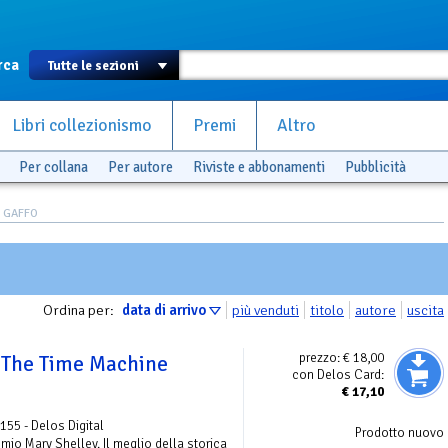
rca
Libri collezionismo
Premi
Altro
Per collana
Per autore
Riviste e abbonamenti
Pubblicità
O GAFFO
Ordina per:
data di arrivo
più venduti
titolo
autore
uscita
prezzo:
€ 18,00
 The Time Machine
con Delos Card:
€
17,10
 155 - Delos Digital
Prodotto nuovo
remio Mary Shelley. Il meglio della storica