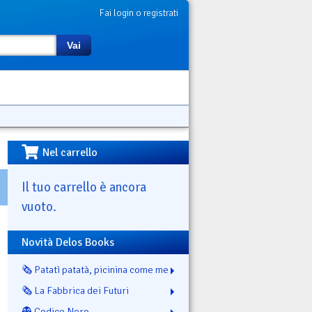
Fai login o registrati
Vai
Nel carrello
Il tuo carrello è ancora
vuoto.
Novità Delos Books
🗞️ Patatì patatà, picinina come me
🗞️ La Fabbrica dei Futuri
👻 Codice Nero