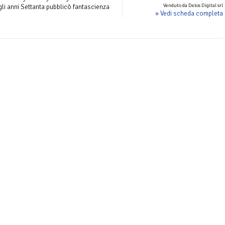
Venduto da Delos Digital srl
gli anni Settanta pubblicò fantascienza
» Vedi scheda completa