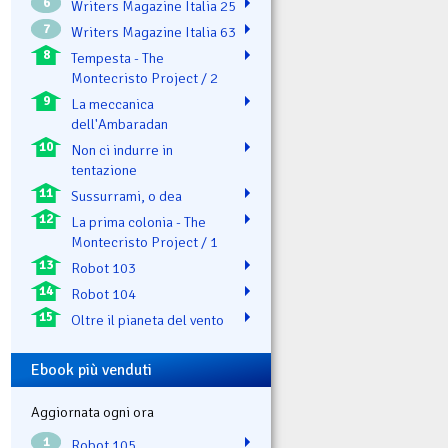
6
Writers Magazine Italia 25
7
Writers Magazine Italia 63
8
Tempesta - The
Montecristo Project / 2
9
La meccanica
dell'Ambaradan
10
Non ci indurre in
tentazione
11
Sussurrami, o dea
12
La prima colonia - The
Montecristo Project / 1
13
Robot 103
14
Robot 104
15
Oltre il pianeta del vento
Ebook più venduti
Aggiornata ogni ora
1
Robot 105