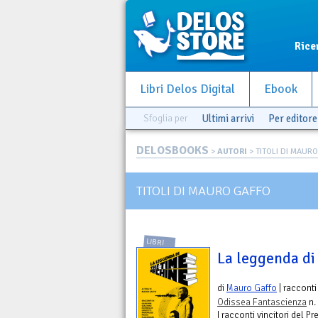
Rice
Libri Delos Digital
Ebook
Sfoglia per
Ultimi arrivi
Per editore
DELOSBOOKS
>
AUTORI
> TITOLI DI MAUR
TITOLI DI MAURO GAFFO
LIBRI
La leggenda di
di
Mauro Gaffo
| racconti
Odissea Fantascienza
n.
I racconti vincitori del P