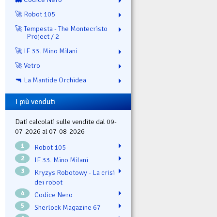
🚀 Robot 105
🚀 Tempesta - The Montecristo
Project / 2
🚀 IF 33. Mino Milani
🚀 Vetro
🔫 La Mantide Orchidea
I più venduti
Dati calcolati sulle vendite dal 09-
07-2026 al 07-08-2026
1
Robot 105
2
IF 33. Mino Milani
3
Kryzys Robotowy - La crisi
dei robot
4
Codice Nero
5
Sherlock Magazine 67