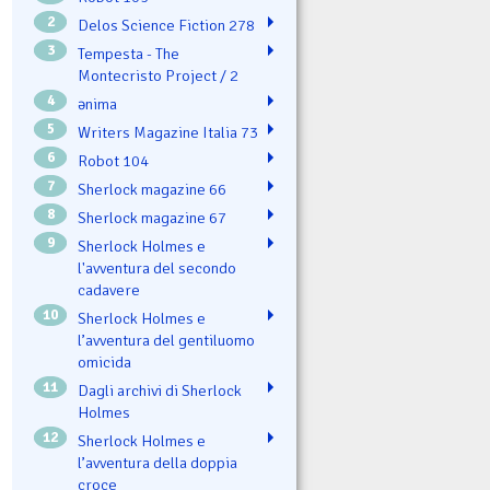
2
Delos Science Fiction 278
3
Tempesta - The
Montecristo Project / 2
4
ənima
5
Writers Magazine Italia 73
6
Robot 104
7
Sherlock magazine 66
8
Sherlock magazine 67
9
Sherlock Holmes e
l'avventura del secondo
cadavere
10
Sherlock Holmes e
l’avventura del gentiluomo
omicida
11
Dagli archivi di Sherlock
Holmes
12
Sherlock Holmes e
l’avventura della doppia
croce