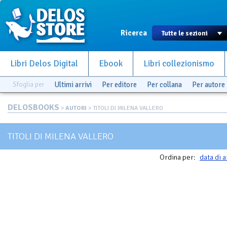
Ricerca
Libri Delos Digital
Ebook
Libri collezionismo
Sfoglia per
Ultimi arrivi
Per editore
Per collana
Per autore
DELOSBOOKS
>
AUTORI
> TITOLI DI MILENA VALLERO
TITOLI DI MILENA VALLERO
Ordina per:
data di a