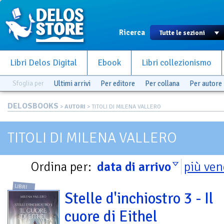
Ricerca
Libri Delos Digital
Ebook
Libri collezionismo
Sfoglia per
Ultimi arrivi
Per editore
Per collana
Per autore
DELOSBOOKS
>
AUTORI
> TITOLI DI MILENA VALLERO
TITOLI DI MILENA VALLERO
Ordina per:
data di arrivo
più ven
LIBRI
Stelle d'inchiostro 3 - Il
cuore di Eithel