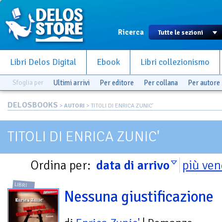
Ricerca
Libri Delos Digital
Ebook
Libri collezionismo
Sfoglia per
Ultimi arrivi
Per editore
Per collana
Per autore
DELOSBOOKS
>
AUTORI
> TITOLI DI ENRICA ZUNIC'
TITOLI DI ENRICA ZUNIC'
Ordina per:
data di arrivo
più ven
LIBRI
Nessuna giustificazione