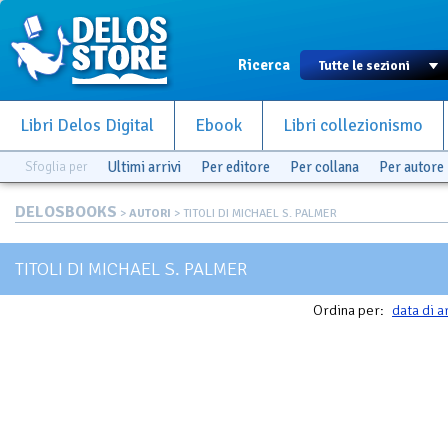
Ricerca
Libri Delos Digital
Ebook
Libri collezionismo
Sfoglia per
Ultimi arrivi
Per editore
Per collana
Per autore
DELOSBOOKS
>
AUTORI
> TITOLI DI MICHAEL S. PALMER
TITOLI DI MICHAEL S. PALMER
Ordina per:
data di a