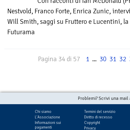
Con racconti di Ian McDonald (
Nestvold, Franco Forte, Enrica Zunic, interv
Will Smith, saggi su Fruttero e Lucentini, la
Futurama
Pagina 34 di 57
1
...
30
31
32
Problemi? Scrivi una mail
Chi siamo
Termini del servizio
L'Associazione
Diritto di recesso
Informazioni sui
Copyright
pagamenti
Privacy