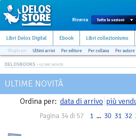
Ricerca
Libri Delos Digital
Ebook
Libri collezionismo
Sfoglia per
Ultimi arrivi
Per editore
Per collana
Per autore
DELOSBOOKS
> ULTIME NOVITÀ
ULTIME NOVITÀ
Ordina per:
data di arrivo
più vend
Pagina 34 di 57
1
...
30
31
32