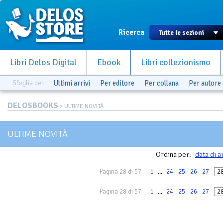
Ricerca
Libri Delos Digital
Ebook
Libri collezionismo
Sfoglia per
Ultimi arrivi
Per editore
Per collana
Per autore
DELOSBOOKS
> ULTIME NOVITÀ
ULTIME NOVITÀ
Ordina per:
data di a
Pagina 28 di 57
1
...
24
25
26
27
2
Pagina 28 di 57
1
...
24
25
26
27
2